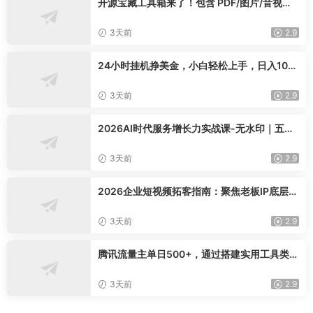
开源宝藏工具箱来了！包含 PDF/图片/音视频/
AI/文本 等 20+ 工具，完全离线免费使用 tool
knit-desktop
3天前
2.9
24小时挂机挣美金，小白轻松上手，日入100
0+
3天前
2.9
2026AI时代服务增长力实战课-无水印｜五力
模型三维心法教学，破解门店客源流失低价内
卷实现长效业绩增长
3天前
2.9
2026企业短视频拓客指南：聚焦老板IP底层逻
辑，爆款文案镜头实操，打通公域引流私域成
交完整获客链路
3天前
2.9
腾讯流量主单日500+，通过搭建实用工具类小
程序，达到稳定躺赚腾讯广告收益
3天前
2.9