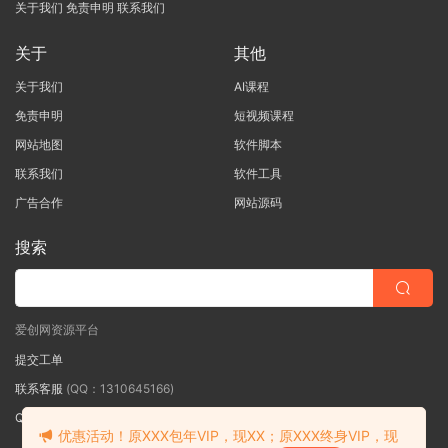
关于我们
免责申明
联系我们
关于
其他
关于我们
AI课程
免责申明
短视频课程
网站地图
软件脚本
联系我们
软件工具
广告合作
网站源码
搜索
爱创网资源平台
提交工单
联系客服
(QQ：1310645166)
QQ群
（QQ群：467877152 验证: 爱创网）
优惠活动！原XXX包年VIP，现XX；原XXX终身VIP，现