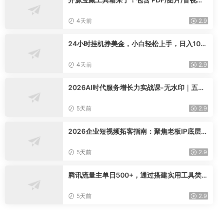
AI/文本 等 20+ 工具，完全离线免费使用 tool
knit-desktop
4天前
2.9
24小时挂机挣美金，小白轻松上手，日入100
0+
4天前
2.9
2026AI时代服务增长力实战课-无水印｜五力
模型三维心法教学，破解门店客源流失低价内
卷实现长效业绩增长
5天前
2.9
2026企业短视频拓客指南：聚焦老板IP底层逻
辑，爆款文案镜头实操，打通公域引流私域成
交完整获客链路
5天前
2.9
腾讯流量主单日500+，通过搭建实用工具类小
程序，达到稳定躺赚腾讯广告收益
5天前
2.9