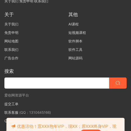
关于我们
免责申明
联系我们
关于
其他
关于我们
AI课程
免责申明
短视频课程
网站地图
软件脚本
联系我们
软件工具
广告合作
网站源码
搜索
爱创网资源平台
提交工单
联系客服
(QQ：1310645166)
QQ群
（QQ群：467877152 验证: 爱创网）
优惠活动！原XXX包年VIP，现XX；原XXX终身VIP，现