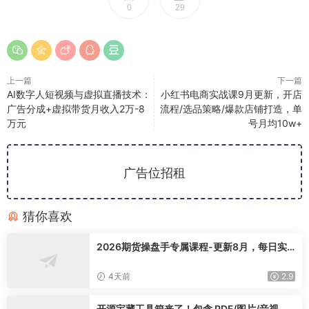
0
29
上一篇
下一篇
AI数字人短视频与虚拟直播技术：
小红书电商实战课9月更新，开店
广告分成+虚拟带货月收入2万-8
流程/选品策略/爆款店铺打造，单
万元
号月均10w+
广告位招租
猜你喜欢
2026期货操盘手专属课程-更新8月，每日实
时行情复盘，适配短线玩家打造成熟交易模式
4天前
2.9
开源宝藏工具箱来了！包含 PDF/图片/音视频/