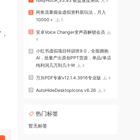
IsMyHdOK_v3.93 硬盘速度测试
6
闲鱼流量掘金虚拟资料新玩法，月入
2
10000＋
5
3
安卓Voice Changer变声器解锁会员
了，
4
小红书虚拟项目特训班9.0，全面拥抱
4
AI，批量产出原创PPT货源，单品/单店
纯利润几万到几十W
4
5
万兴PDF专家v12.1.4.3916专业版
4
6
AutoHideDesktopIcons v6.26
3
热门标签
暂无标签