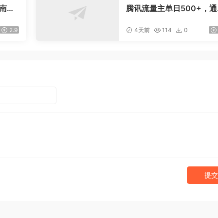
指南：
腾讯流量主单日500+，通
爆款文
搭建实用工具类小程序，
引流私
稳定躺赚腾讯广告收益
2.9
4天前
114
0
提交