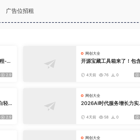
广告位招租
网创大全
程-更
开源宝藏工具箱来了！包含
盘，
DF/图片/音视频/AI/文本 等
交易模
0+ 工具，完全离线免费使
2.9
4天前
76
0
toolknit-desktop
网创大全
白轻
2026AI时代服务增长力实
课-无水印｜五力模型三维
法教学，破解门店客源流
2.9
4天前
58
0
价内卷实现长效业绩增长
网创大全