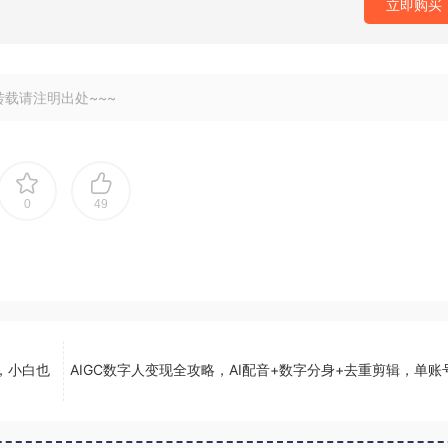
立即购买
转载请注明出处~~~
0
49
，小白也
AIGC数字人变现全攻略，AI配音+数字分身+去重剪辑，单账