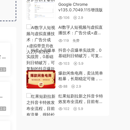
Google Chrome
v135.0.7049.115增强版
106
2.9
AI数字人短视频与虚拟直
播技术：广告分成+虚拟
带货月收入2万-8万元
119
免费
抖音小店爆单实战营，0
基础到日销破万，可复制
 P
的抖店爆款打造课程
 2
103
5.9
用
2.9
爆款闲鱼电商，卖法简单
粗暴，长期稳定可做，一
单利润300
88
2.9
战
红果短剧拉新之抖音卡特
心
效发布全流程，目前有流
失低
量，很轻松就爆了
2.9
102
5.9