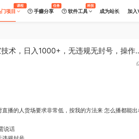
课程
任务
科技
热门项目
手赚分享
软件工具
成为站长
加入V
技术，日入1000+，无违规无封号，操作
以对直播的人货场要求非常低，按我的方法来 怎么播都能出
需说话
无违规封号