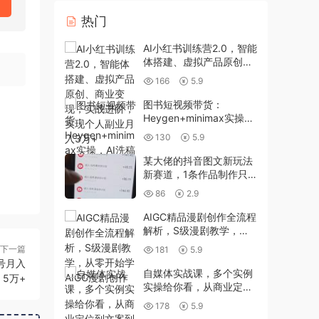
热门
AI小红书训练营2.0，智能
体搭建、虚拟产品原创、
商业变现，实战进阶，实
166
5.9
现个人副业月入3万+
图书短视频带货：
Heygen+minimax实操，
AI洗稿 ，批量剪辑出单
130
5.9
某大佬的抖音图文新玩法
新赛道，1条作品制作只
需要几分钟，有伙伴号直
86
2.9
接干直接有收益
AIGC精品漫剧创作全流程
解析，S级漫剧教学，从
零开始学AIGC漫剧创作
下一篇
181
5.9
号月入
自媒体实战课，多个实例
5万+
实操给你看，从商业定位
到文案到拍摄与表现力到
178
5.9
后期剪辑与转化