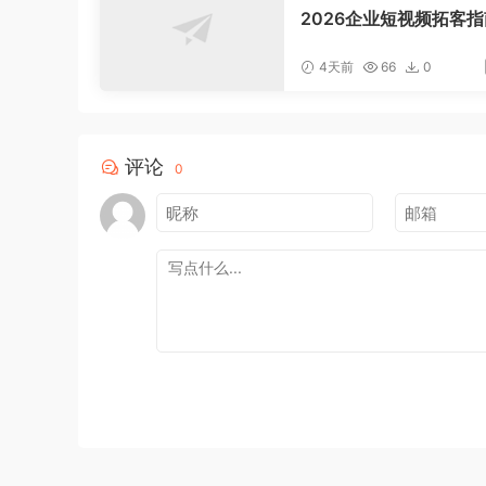
2026企业短视频拓客
聚焦老板IP底层逻辑，
案镜头实操，打通公域
4天前
66
0
域成交完整获客链路
评论
0