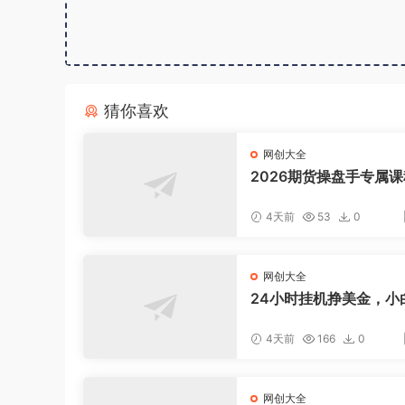
猜你喜欢
网创大全
2026期货操盘手专属课
新8月，每日实时行情复
适配短线玩家打造成熟
4天前
53
0
式
网创大全
24小时挂机挣美金，小
松上手，日入1000+
4天前
166
0
网创大全