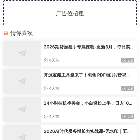
广告位招租
猜你喜欢
2026期货操盘手专属课程-更新8月，每日实
时行情复盘，适配短线玩家打造成熟交易模式
4天前
2.9
开源宝藏工具箱来了！包含 PDF/图片/音视频/
AI/文本 等 20+ 工具，完全离线免费使用 tool
knit-desktop
4天前
2.9
24小时挂机挣美金，小白轻松上手，日入100
0+
4天前
2.9
2026AI时代服务增长力实战课-无水印｜五力
模型三维心法教学，破解门店客源流失低价内