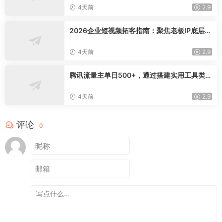
卷实现长效业绩增长
4天前
2.9
2026企业短视频拓客指南：聚焦老板IP底层逻
辑，爆款文案镜头实操，打通公域引流私域成
交完整获客链路
4天前
2.9
腾讯流量主单日500+，通过搭建实用工具类小
程序，达到稳定躺赚腾讯广告收益
4天前
2.9
评论
0