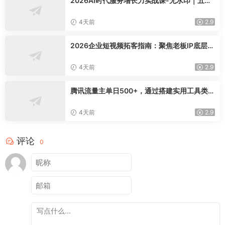
2026AI时代服务增长力实战课-无水印｜五力
模型三维心法教学，破解门店客源流失低价内
卷实现长效业绩增长
4天前
2.9
2026企业短视频拓客指南：聚焦老板IP底层逻
辑，爆款文案镜头实操，打通公域引流私域成
交完整获客链路
4天前
2.9
腾讯流量主单日500+，通过搭建实用工具类小
程序，达到稳定躺赚腾讯广告收益
4天前
2.9
评论
0