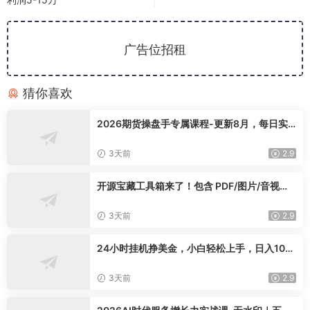
广告位招租
猜你喜欢
2026期货操盘手专属课程-更新8月，每日实
时行情复盘，适配短线玩家打造成熟交易模式
3天前
2.9
开源宝藏工具箱来了！包含 PDF/图片/音视频/
AI/文本 等 20+ 工具，完全离线免费使用 tool
knit-desktop
3天前
2.9
24小时挂机挣美金，小白轻松上手，日入100
0+
3天前
2.9