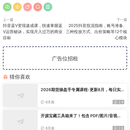
上一篇
下一篇
抖音蓝V变现速成课，快速掌握蓝
2025抖音投流指南，账号准备、
V运营秘诀，实现月入过万的商业
三种投放方式、出价策略等12个核
目标
心模块
广告位招租
猜你喜欢
2026期货操盘手专属课程-更新8月，每日实
时行情复盘，适配短线玩家打造成熟交易模式
6天前
2.9
开源宝藏工具箱来了！包含 PDF/图片/音视频/
AI/文本 等 20+ 工具，完全离线免费使用 tool
knit-desktop
6天前
2.9