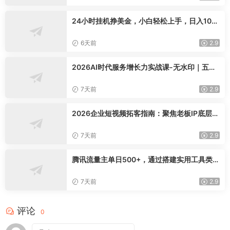
24小时挂机挣美金，小白轻松上手，日入100
0+
6天前
2.9
2026AI时代服务增长力实战课-无水印｜五力
模型三维心法教学，破解门店客源流失低价内
卷实现长效业绩增长
7天前
2.9
2026企业短视频拓客指南：聚焦老板IP底层逻
辑，爆款文案镜头实操，打通公域引流私域成
交完整获客链路
7天前
2.9
腾讯流量主单日500+，通过搭建实用工具类小
程序，达到稳定躺赚腾讯广告收益
7天前
2.9
评论
0