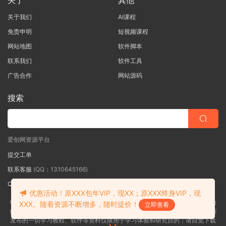
关于
其他
关于我们
AI课程
免责申明
短视频课程
网站地图
软件脚本
联系我们
软件工具
广告合作
网站源码
搜索
爱创网资源平台
提交工单
联系客服
(QQ：1310645166)
QQ群
（QQ群：467877152 验证: 爱创网）
优惠活动！原XXX包年VIP，现XX；原XXX终身VIP，现
©2018-2026爱创网网内容全部来自网络，版权争议与本站无关，如果您认为
XXX。随着资源不断增多，随时提价！
立即查看
侵犯了您的合法权益,请联系我们删除，并向所有持版权者致最深歉意！本站所
发布的一切学习教程、软件等资料仅限用于学习体验和研究目的；请自觉下载