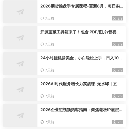
2026期货操盘手专属课程-更新8月，每日实
时行情复盘，适配短线玩家打造成熟交易模式
7天前
2.9
开源宝藏工具箱来了！包含 PDF/图片/音视频/
AI/文本 等 20+ 工具，完全离线免费使用 tool
knit-desktop
7天前
2.9
24小时挂机挣美金，小白轻松上手，日入100
0+
7天前
2.9
2026AI时代服务增长力实战课-无水印｜五力
模型三维心法教学，破解门店客源流失低价内
卷实现长效业绩增长
7天前
2.9
2026企业短视频拓客指南：聚焦老板IP底层逻
辑，爆款文案镜头实操，打通公域引流私域成
交完整获客链路
7天前
2.9