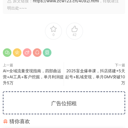
原文链接：
https://www.zcw123.cn/4092/.html
，转载请注
明出处~~~
0
42
上一篇
下一篇
AI+全域流量变现指南，四部曲运
2025盲盒爆单课，抖店搭建+5天
营+AI工具+客户挖掘，单月利润提
起号+私域变现，单月GMV突破10
升5万
万
广告位招租
猜你喜欢