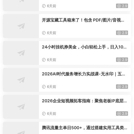
6天前
2.9
开源宝藏工具箱来了！包含 PDF/图片/音视频/
AI/文本 等 20+ 工具，完全离线免费使用 tool
knit-desktop
6天前
2.9
24小时挂机挣美金，小白轻松上手，日入100
0+
6天前
2.9
2026AI时代服务增长力实战课-无水印｜五力
模型三维心法教学，破解门店客源流失低价内
卷实现长效业绩增长
6天前
2.9
2026企业短视频拓客指南：聚焦老板IP底层逻
辑，爆款文案镜头实操，打通公域引流私域成
交完整获客链路
6天前
2.9
腾讯流量主单日500+，通过搭建实用工具类小
程序，达到稳定躺赚腾讯广告收益