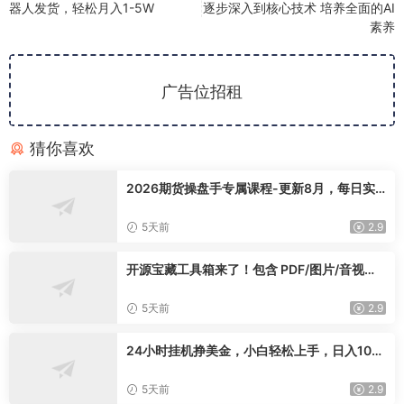
器人发货，轻松月入1-5W
逐步深入到核心技术 培养全面的AI
素养
广告位招租
猜你喜欢
2026期货操盘手专属课程-更新8月，每日实
时行情复盘，适配短线玩家打造成熟交易模式
5天前
2.9
开源宝藏工具箱来了！包含 PDF/图片/音视频/
AI/文本 等 20+ 工具，完全离线免费使用 tool
knit-desktop
5天前
2.9
24小时挂机挣美金，小白轻松上手，日入100
0+
5天前
2.9