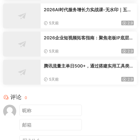
2026AI时代服务增长力实战课-无水印｜五力
模型三维心法教学，破解门店客源流失低价内
卷实现长效业绩增长
5天前
2.9
2026企业短视频拓客指南：聚焦老板IP底层逻
辑，爆款文案镜头实操，打通公域引流私域成
交完整获客链路
5天前
2.9
腾讯流量主单日500+，通过搭建实用工具类小
程序，达到稳定躺赚腾讯广告收益
5天前
2.9
评论
0