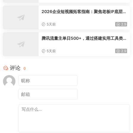
2026企业短视频拓客指南：聚焦老板IP底层逻
辑，爆款文案镜头实操，打通公域引流私域成
交完整获客链路
5天前
2.9
腾讯流量主单日500+，通过搭建实用工具类小
程序，达到稳定躺赚腾讯广告收益
5天前
2.9
评论
0