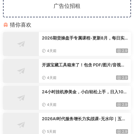
广告位招租
猜你喜欢
2026期货操盘手专属课程-更新8月，每日实
时行情复盘，适配短线玩家打造成熟交易模式
4天前
2.9
开源宝藏工具箱来了！包含 PDF/图片/音视频/
AI/文本 等 20+ 工具，完全离线免费使用 tool
knit-desktop
4天前
2.9
24小时挂机挣美金，小白轻松上手，日入100
0+
4天前
2.9
2026AI时代服务增长力实战课-无水印｜五力
模型三维心法教学，破解门店客源流失低价内
卷实现长效业绩增长
5天前
2.9