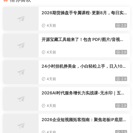
2026期货操盘手专属课程-更新8月，每日实
时行情复盘，适配短线玩家打造成熟交易模式
4天前
2.9
开源宝藏工具箱来了！包含 PDF/图片/音视频/
AI/文本 等 20+ 工具，完全离线免费使用 tool
knit-desktop
4天前
2.9
24小时挂机挣美金，小白轻松上手，日入100
0+
4天前
2.9
2026AI时代服务增长力实战课-无水印｜五力
模型三维心法教学，破解门店客源流失低价内
卷实现长效业绩增长
4天前
2.9
2026企业短视频拓客指南：聚焦老板IP底层逻
辑，爆款文案镜头实操，打通公域引流私域成
交完整获客链路
4天前
2.9