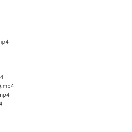
mp4
4
.mp4
mp4
4