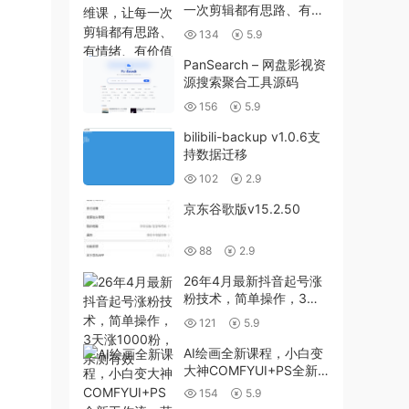
一次剪辑都有思路、有情
绪、有价值
134
5.9
PanSearch – 网盘影视资
源搜索聚合工具源码
156
5.9
bilibili-backup v1.0.6支
持数据迁移
102
2.9
京东谷歌版v15.2.50
88
2.9
26年4月最新抖音起号涨
粉技术，简单操作，3天
涨1000粉，亲测有效
121
5.9
AI绘画全新课程，小白变
大神COMFYUI+PS全新
工作流，革命性AI工作流
154
5.9
教学，让每个人轻松上手