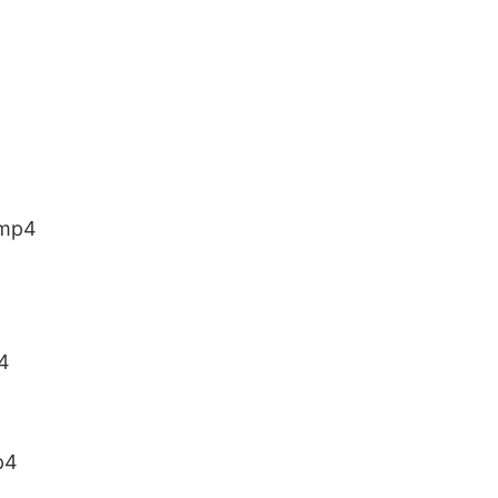
mp4
4
p4