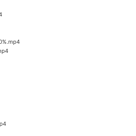
4
0%.mp4
p4
p4