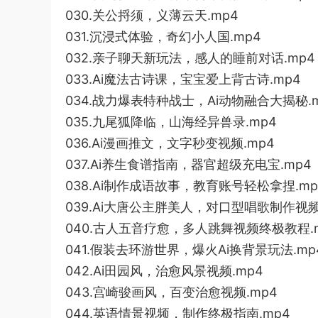
030.关公捋须，义薄云天.mp4
031.沉浸式体验，奇幻小人国.mp4
032.亲子聊天新玩法，感人的睡前对话.mp4
033.Ai魔法古诗课，宝宝爱上背古诗.mp4
034.战力爆表特种战士，Ai动物融合大揭秘.
035.九尾狐降临，山海经异兽录.mp4
036.Ai漫画推文，文字秒变视频.mp4
037.Ai养生食谱指南，器官超级充电宝.mp4
038.Ai制作成语故事，教育账号轻松拿捏.mp
039.Ai大唐公主胖美人，对口型唱歌制作视频
040.古人五音疗愈，多人跳舞视频终极教程.
041.假装去环游世界，爆火Ai换背景玩法.mp
042.Ai田园风，治愈风景视频.mp4
043.宫崎骏画风，百变治愈视频.mp4
044.英语情景视频，制作终极指南.mp4