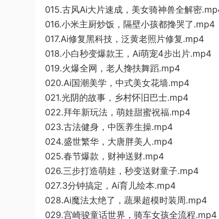
015.古风Ai大片速成，美女骑神兽全解密.mp
016.小米主厨炒饭，隔壁小孩都搀哭了.mp4
017.Ai修复黑科技，泛黄老照片修复.mp4
018.小白秒变爆款王，Ai萌宠4步出片.mp4
019.火爆全网，老人搀扶舞蹈.mp4
020.Ai国潮美学，中式美女花墙.mp4
021.光阴的故事，乡村怀旧巴士.mp4
022.拜年新玩法，萌娃甜蜜祝福.mp4
023.古法健身，中医养生操.mp4
024.盛世繁华，大唐胖美人.mp4
025.春节爆款，财神送财.mp4
026.三步打造萌娃，秒变送财童子.mp4
027.3分钟搞定，Ai育儿绘本.mp4
028.Ai魔法太绝了，蔬果超模时装周.mp4
029.宫崎骏童话世界，骑车女孩全流程.mp4