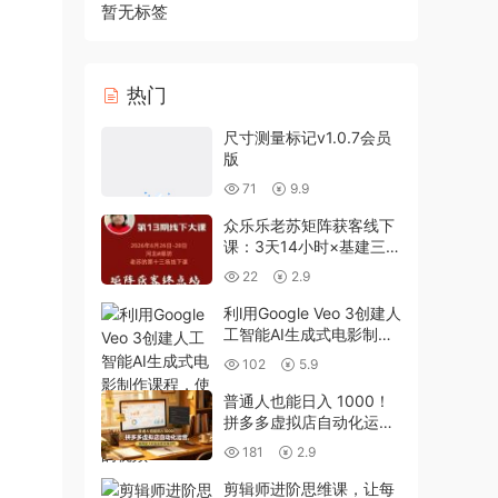
暂无标签
热门
尺寸测量标记v1.0.7会员
版
71
9.9
众乐乐老苏矩阵获客线下
课：3天14小时×基建三件
套×风控策略×抖音小红书
22
2.9
矩阵×无人直播×GEO
利l用Google Veo 3创建人
工智能AI生成式电影制作
课程，使用人工智能的力
102
5.9
量创建令人惊叹的视频
普通人也能日入 1000！
拼多多虚拟店自动化运
营，矩阵放大收益全程实
181
2.9
操流程
剪辑师进阶思维课，让每