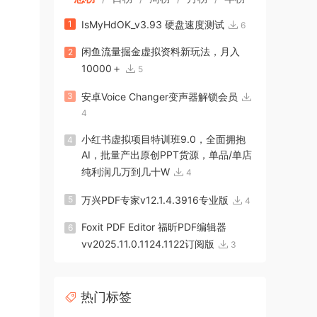
1
IsMyHdOK_v3.93 硬盘速度测试
6
闲鱼流量掘金虚拟资料新玩法，月入
2
10000＋
5
3
安卓Voice Changer变声器解锁会员
4
小红书虚拟项目特训班9.0，全面拥抱
4
AI，批量产出原创PPT货源，单品/单店
纯利润几万到几十W
4
5
万兴PDF专家v12.1.4.3916专业版
4
Foxit PDF Editor 福昕PDF编辑器
6
vv2025.11.0.1124.1122订阅版
3
热门标签