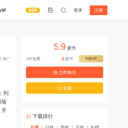
IP
登录
注册
5.9
爱币
推广
VIP免费
0
爱币
升级VIP
立即购买
收藏
；到
职场
，开
下载排行
总榜
/
日榜
/
周榜
/
月榜
/
年榜