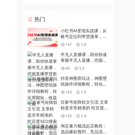
热门
小红书AI变现实战课：从
账号定位到带货接单，打
造爆款内容实现稳定增收
147
2.9
半无人直播课，助你快速
掌握半无人直播，挖掘直
播带货新潜力(更新6月)
90
5.9
抖音神图君玩法，神图壁
纸操作详细教程，转化周
期短，收益可观
163
5.9
百家号矩阵软文引流 文章
粉是非常精准的 吃百度
SEO搜索流量长期且稳定
150
5.9
【揭秘】
淘宝暴力截流起店教程：
选品爆款预判，竞品流量