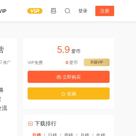
IP
登录
注册
5.9
营
爱币
推广
VIP免费
0
爱币
升级VIP
立即购买
略
收藏
破
全流
下载排行
总榜
/
日榜
/
周榜
/
月榜
/
年榜