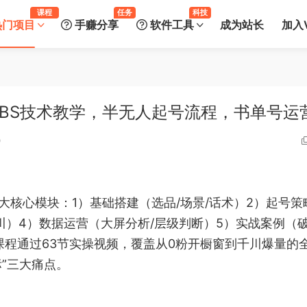
课程
任务
科技
热门项目
手赚分享
软件工具
成为站长
加入V
OBS技术教学，半无人起号流程，书单号运
0
大核心模块：1）基础搭建（选品/场景/话术）2）起号策
川）4）数据运营（大屏分析/层级判断）5）实战案例（
）。课程通过63节实操视频，覆盖从0粉开橱窗到千川爆量的
标”三大痛点。