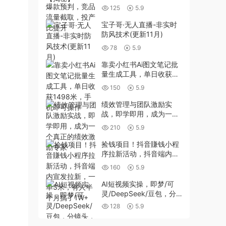
截取，投产比提升
125
5.9
宝子哥·无人直播-非实时
防风技术(更新11月)
78
5.9
靠卖小红书Ai图文笔记批
量生成工具，单日收获
1498米，手机即可操作
150
5.9
绩效管理与团队激励实
战，即学即用，成为一个
真正的绩效激励专家
210
5.9
捡钱项目！抖音賺钱小程
序拉新活动，抖音端内宣
发拉新，一单3米，有人
160
5.9
半个月搞了1W+
AI短视频实操，即梦/可
灵/DeepSeek/豆包，分
镜头，运镜，太上老君小
128
5.9
和尚视频制作