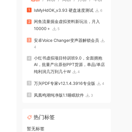
1
IsMyHdOK_v3.93 硬盘速度测试
6
闲鱼流量掘金虚拟资料新玩法，月入
2
10000＋
5
3
安卓Voice Changer变声器解锁会员
4
小红书虚拟项目特训班9.0，全面拥抱
4
AI，批量产出原创PPT货源，单品/单店
纯利润几万到几十W
4
5
万兴PDF专家v12.1.4.3916专业版
4
6
凤凰鸣潮纯净版1.1睡眠软件
3
热门标签
暂无标签