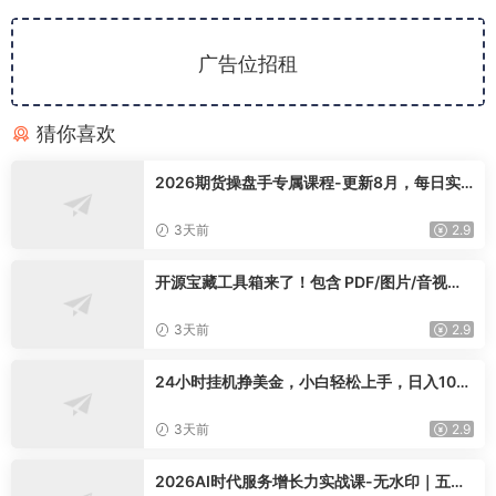
广告位招租
猜你喜欢
2026期货操盘手专属课程-更新8月，每日实
时行情复盘，适配短线玩家打造成熟交易模式
3天前
2.9
开源宝藏工具箱来了！包含 PDF/图片/音视频/
AI/文本 等 20+ 工具，完全离线免费使用 tool
knit-desktop
3天前
2.9
24小时挂机挣美金，小白轻松上手，日入100
0+
3天前
2.9
2026AI时代服务增长力实战课-无水印｜五力