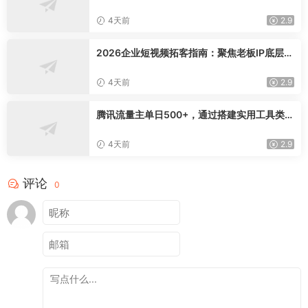
模型三维心法教学，破解门店客源流失低价内
卷实现长效业绩增长
4天前
2.9
2026企业短视频拓客指南：聚焦老板IP底层逻
辑，爆款文案镜头实操，打通公域引流私域成
交完整获客链路
4天前
2.9
腾讯流量主单日500+，通过搭建实用工具类小
程序，达到稳定躺赚腾讯广告收益
4天前
2.9
评论
0