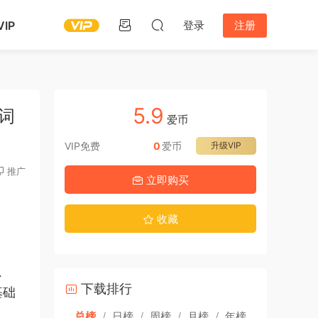
IP
登录
注册
5.9
键词
爱币
VIP免费
0
爱币
升级VIP
推广
立即购买
收藏
、
下载排行
基础
总榜
/
日榜
/
周榜
/
月榜
/
年榜