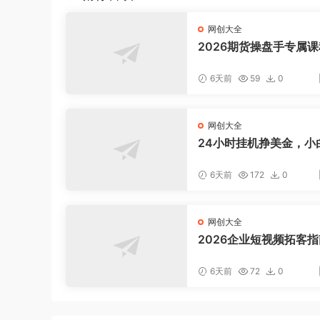
网创大全
2026期货操盘手专属课
新8月，每日实时行情复
适配短线玩家打造成熟
6天前
59
0
式
网创大全
24小时挂机挣美金，小
松上手，日入1000+
6天前
172
0
网创大全
2026企业短视频拓客
聚焦老板IP底层逻辑，
案镜头实操，打通公域
6天前
72
0
域成交完整获客链路