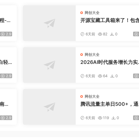
网创大全
程-更
开源宝藏工具箱来了！包含
盘，
DF/图片/音视频/AI/文本 等
交易模
0+ 工具，完全离线免费使
2.9
6天前
82
0
toolknit-desktop
网创大全
白轻
2026AI时代服务增长力实
课-无水印｜五力模型三维
法教学，破解门店客源流
2.9
6天前
64
0
价内卷实现长效业绩增长
网创大全
指南：
腾讯流量主单日500+，通
爆款文
搭建实用工具类小程序，
引流私
稳定躺赚腾讯广告收益
2.9
6天前
119
0