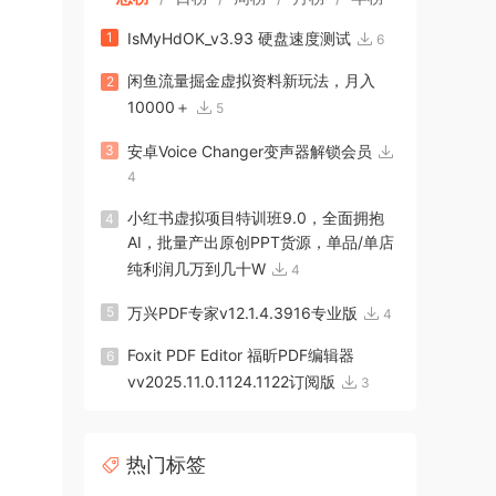
1
IsMyHdOK_v3.93 硬盘速度测试
6
闲鱼流量掘金虚拟资料新玩法，月入
2
10000＋
5
3
安卓Voice Changer变声器解锁会员
4
小红书虚拟项目特训班9.0，全面拥抱
4
AI，批量产出原创PPT货源，单品/单店
纯利润几万到几十W
4
5
万兴PDF专家v12.1.4.3916专业版
4
Foxit PDF Editor 福昕PDF编辑器
6
vv2025.11.0.1124.1122订阅版
3
热门标签