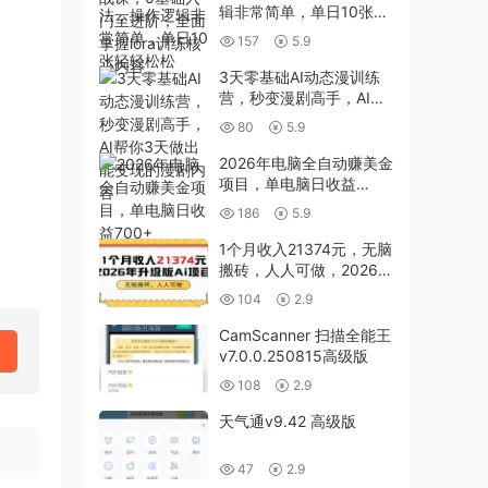
辑非常简单，单日10张轻
轻松松
157
5.9
3天零基础AI动态漫训练
营，秒变漫剧高手，AI帮
你3天做出能变现的漫剧
80
5.9
内容
2026年电脑全自动赚美金
项目，单电脑日收益
700+
186
5.9
1个月收入21374元，无脑
搬砖，人人可做，2026年
升级版Ai项目
104
2.9
CamScanner 扫描全能王
v7.0.0.250815高级版
108
2.9
天气通v9.42 高级版
47
2.9