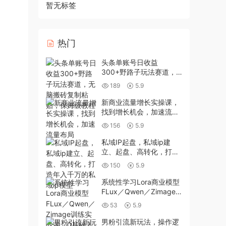
暂无标签
热门
头条单账号日收益
300+野路子玩法赛道，
无脑搬砖复制粘贴，保姆
189
5.9
级教程
新商业流量增长实操课，
找到增长机会，加速流量
布局
156
5.9
私域IP起盘，私域ip建
立、起盘、高转化，打造
年入千万的私域ip模型
150
5.9
系统性学习Lora商业模型
FLux／Qwen／Zimage
训练实战课，0基础入门
53
5.9
至进阶，全面掌握lora训
练核心内容
男粉引流新玩法，操作逻