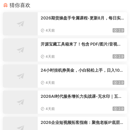
猜你喜欢
2026期货操盘手专属课程-更新8月，每日实
时行情复盘，适配短线玩家打造成熟交易模式
4天前
2.9
开源宝藏工具箱来了！包含 PDF/图片/音视频/
AI/文本 等 20+ 工具，完全离线免费使用 tool
knit-desktop
4天前
2.9
24小时挂机挣美金，小白轻松上手，日入100
0+
4天前
2.9
2026AI时代服务增长力实战课-无水印｜五力
模型三维心法教学，破解门店客源流失低价内
卷实现长效业绩增长
4天前
2.9
2026企业短视频拓客指南：聚焦老板IP底层逻
辑，爆款文案镜头实操，打通公域引流私域成