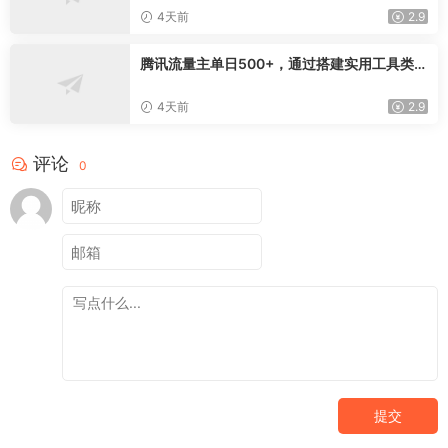
交完整获客链路
4天前
2.9
腾讯流量主单日500+，通过搭建实用工具类小
程序，达到稳定躺赚腾讯广告收益
4天前
2.9
评论
0
提交