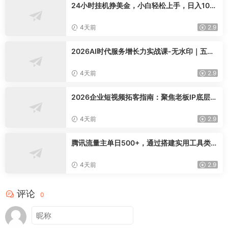
24小时挂机挣美金，小白轻松上手，日入100
0+
4天前
2.9
2026AI时代服务增长力实战课-无水印｜五力
模型三维心法教学，破解门店客源流失低价内
卷实现长效业绩增长
4天前
2.9
2026企业短视频拓客指南：聚焦老板IP底层逻
辑，爆款文案镜头实操，打通公域引流私域成
交完整获客链路
4天前
2.9
腾讯流量主单日500+，通过搭建实用工具类小
程序，达到稳定躺赚腾讯广告收益
4天前
2.9
评论
0