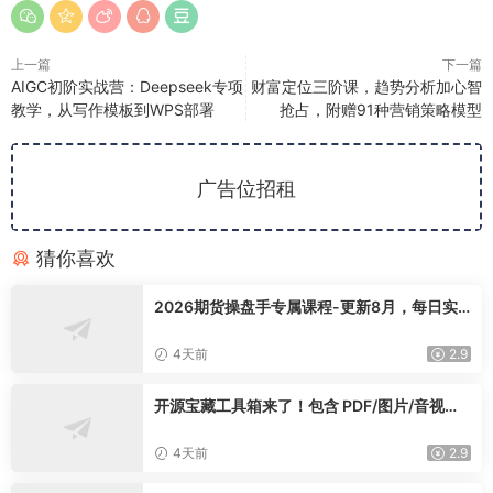
上一篇
下一篇
AIGC初阶实战营：Deepseek专项
财富定位三阶课，趋势分析加心智
教学，从写作模板到WPS部署
抢占，附赠91种营销策略模型
广告位招租
猜你喜欢
2026期货操盘手专属课程-更新8月，每日实
时行情复盘，适配短线玩家打造成熟交易模式
4天前
2.9
开源宝藏工具箱来了！包含 PDF/图片/音视频/
AI/文本 等 20+ 工具，完全离线免费使用 tool
knit-desktop
4天前
2.9