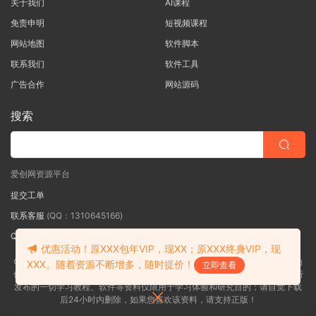
关于我们
AI课程
免责申明
短视频课程
网站地图
软件脚本
联系我们
软件工具
广告合作
网站源码
搜索
爱创网资源平台
提交工单
联系客服
(QQ：1310645166)
QQ群
（QQ群：467877152 验证: 爱创网）
优惠活动！原XXX包年VIP，现XX；原XXX终身VIP，现
©2018-2026爱创网网内容全部来自网络，版权争议与本站无关，如果您认为
XXX。随着资源不断增多，随时提价！
立即查看
侵犯了您的合法权益,请联系我们删除，并向所有持版权者致最深歉意！本站所
发布的一切学习教程、软件等资料仅限用于学习体验和研究目的；请自觉下载
后24小时内删除，如果您喜欢该资料，请支持正版！