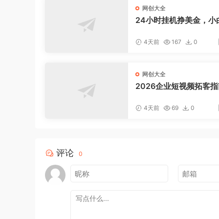
网创大全
24小时挂机挣美金，小
松上手，日入1000+
4天前
167
0
网创大全
2026企业短视频拓客
聚焦老板IP底层逻辑，
案镜头实操，打通公域
4天前
69
0
域成交完整获客链路
评论
0