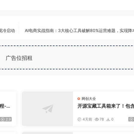
现冷启动
AI电商实战指南：3大核心工具破解80%运营难题，实现降
广告位招租
网创大全
程-更
开源宝藏工具箱来了！包含
盘，
DF/图片/音视频/AI/文本 等
交易模
0+ 工具，完全离线免费使
2.9
4天前
78
0
toolknit-desktop