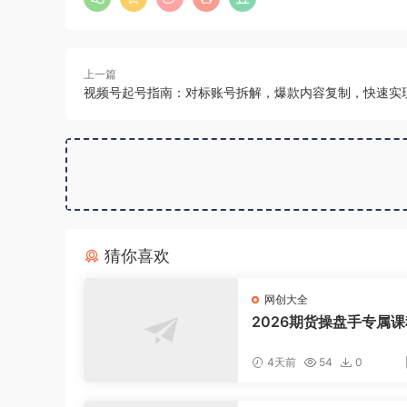
上一篇
视频号起号指南：对标账号拆解，爆款内容复制，快速实
猜你喜欢
网创大全
2026期货操盘手专属课
新8月，每日实时行情复
适配短线玩家打造成熟
4天前
54
0
式