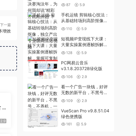
却说“精彩才刚刚开始”？
87
5.9
手机运镜 剪辑核心技法：
从基础转场到高阶抠像，
下一篇
独立产出专业级高清短视
110
5.9
本增效
频
短视频IP变现线下大课：
大量实操案例逐帧拆解，
掌握可复制落地的搞钱技
128
5.9
能
PC网易云音乐
v3.1.8.203728绿化版
106
2.9
看一个广告一块钱，好评
无数的新平台，不黑号，
不养机，一部手机一天撸
109
2.9
几十，可矩阵【揭秘】
 P
VueScan Pro v9.8.51.04
 2
绿色便携版
用
2.9
161
5.9