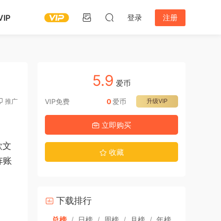
IP
登录
注册
5.9
爱币
推广
VIP免费
0
爱币
升级VIP
立即购买
款文
收藏
阵账
下载排行
总榜
/
日榜
/
周榜
/
月榜
/
年榜