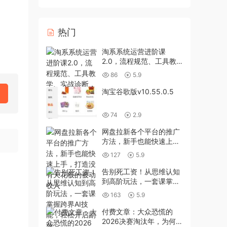
热门
淘系系统运营进阶课
2.0，流程规范、工具教
学、实战诊断，进阶突
86
5.9
破，打造高盈利店铺模型
淘宝谷歌版v10.55.0.5
74
2.9
网盘拉新各个平台的推广
方法，新手也能快速上
手，打造没有天花板的被
127
5.9
动收入
告别死工资！从思维认知
到高阶玩法，一套课掌握
跨界AI技能，轻松开启副
163
5.9
业
付费文章：大众恐慌的
2026决赛淘汰年，为何我