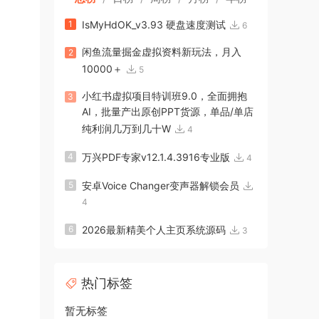
1
IsMyHdOK_v3.93 硬盘速度测试
6
闲鱼流量掘金虚拟资料新玩法，月入
2
10000＋
5
小红书虚拟项目特训班9.0，全面拥抱
3
AI，批量产出原创PPT货源，单品/单店
纯利润几万到几十W
4
4
万兴PDF专家v12.1.4.3916专业版
4
5
安卓Voice Changer变声器解锁会员
4
6
2026最新精美个人主页系统源码
3
热门标签
暂无标签