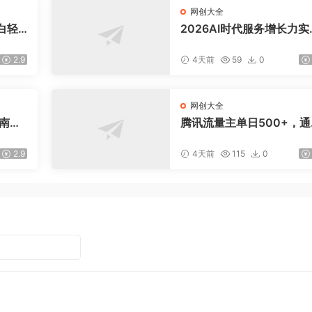
网创大全
白轻
2026AI时代服务增长力实
课-无水印｜五力模型三维
法教学，破解门店客源流
2.9
4天前
59
0
价内卷实现长效业绩增长
网创大全
指南：
腾讯流量主单日500+，通
爆款文
搭建实用工具类小程序，
引流私
稳定躺赚腾讯广告收益
2.9
4天前
115
0