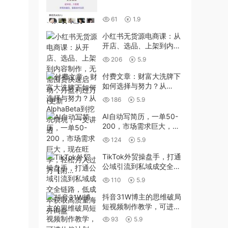
61
1.9
小红书无货源电商课：从
开店、选品、上架到内容
制作，无需囤货快速启
206
5.9
动，月盈利过万(更新
付费文章：财富大洗牌下
如何选择与努力？从
AlphaBeta到挖坑填坑，
186
5.9
一文讲透
AI自动写简历，一单50-
200，市场需求巨大，现
在旺季，轻松月入过万
124
5.9
【附…
TikTok外贸操盘手，打通
公域引流到私域成交全链
路，低成本获取高质量海
110
5.9
外询盘
抖音31W博主的思维破局
短视频制作教学，可进伙
伴计划+精选独家，7天收
93
5.9
益1.8W