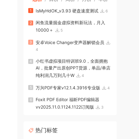
1
IsMyHdOK_v3.93 硬盘速度测试
6
闲鱼流量掘金虚拟资料新玩法，月入
2
10000＋
5
3
安卓Voice Changer变声器解锁会员
4
小红书虚拟项目特训班9.0，全面拥抱
4
AI，批量产出原创PPT货源，单品/单店
纯利润几万到几十W
4
5
万兴PDF专家v12.1.4.3916专业版
4
Foxit PDF Editor 福昕PDF编辑器
6
vv2025.11.0.1124.1122订阅版
3
热门标签