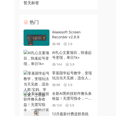
暂无标签
热门
Aiseesoft Screen
Recorder v2.8.8
98
2.9
AI扎心文案项目，快速起
号变现，单日1k+
144
5.9
零基国学起号教学，变现
玩法当天见效，适合人群:
宝妈、学生党、上班族
86
5.9
全新AI黑科技软件撸头条
收益！无需写指令，一键
秒过原创，每天只需半小
124
5.9
时，稳定日入3张【揭
秘】
12月最新付费进群系统