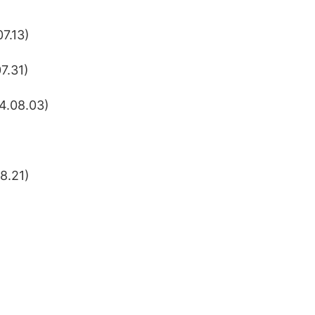
.13)
.31)
08.03)
.21)