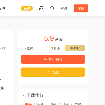
IP
登录
注册
5.9
爱币
推广
VIP免费
0
爱币
升级VIP
立即购买
收藏
优
能你
拉
下载排行
总榜
/
日榜
/
周榜
/
月榜
/
年榜