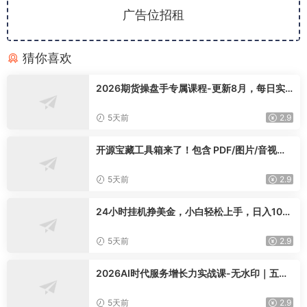
广告位招租
猜你喜欢
2026期货操盘手专属课程-更新8月，每日实
时行情复盘，适配短线玩家打造成熟交易模式
5天前
2.9
开源宝藏工具箱来了！包含 PDF/图片/音视频/
AI/文本 等 20+ 工具，完全离线免费使用 tool
knit-desktop
5天前
2.9
24小时挂机挣美金，小白轻松上手，日入100
0+
5天前
2.9
2026AI时代服务增长力实战课-无水印｜五力
模型三维心法教学，破解门店客源流失低价内
卷实现长效业绩增长
5天前
2.9