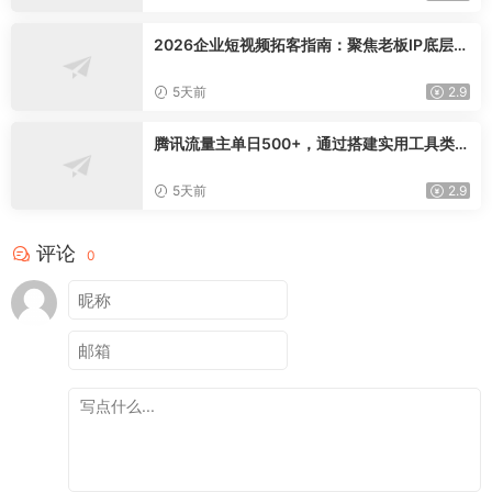
2026企业短视频拓客指南：聚焦老板IP底层逻
辑，爆款文案镜头实操，打通公域引流私域成
交完整获客链路
5天前
2.9
腾讯流量主单日500+，通过搭建实用工具类小
程序，达到稳定躺赚腾讯广告收益
5天前
2.9
评论
0