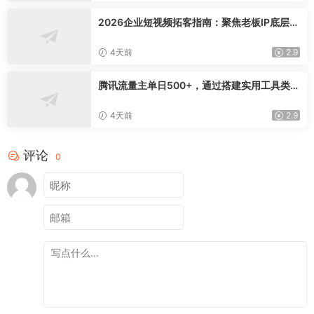
2026企业短视频拓客指南：聚焦老板IP底层逻
辑，爆款文案镜头实操，打通公域引流私域成
交完整获客链路
4天前
2.9
腾讯流量主单日500+，通过搭建实用工具类小
程序，达到稳定躺赚腾讯广告收益
4天前
2.9
评论
0