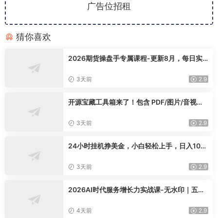
广告位招租
猜你喜欢
2026期货操盘手专属课程-更新8月，每日实
时行情复盘，适配短线玩家打造成熟交易模式
3天前
2.9
开源宝藏工具箱来了！包含 PDF/图片/音视频/
AI/文本 等 20+ 工具，完全离线免费使用 tool
knit-desktop
3天前
2.9
24小时挂机挣美金，小白轻松上手，日入100
0+
3天前
2.9
2026AI时代服务增长力实战课-无水印｜五力
模型三维心法教学，破解门店客源流失低价内
卷实现长效业绩增长
4天前
2.9