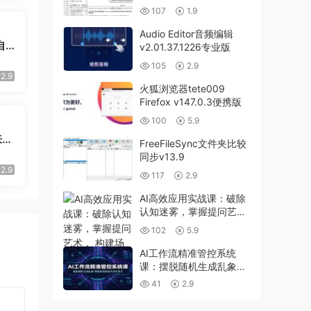
107
1.9
Audio Editor音频编辑
自
v2.01.37.1226专业版
式对
105
2.9
手，
2.9
火狐浏览器tete009
Firefox v147.0.3便携版
100
5.9
来
FreeFileSync文件夹比较
15
同步v13.9
及批
2.9
117
2.9
8
AI高效应用实战课：破除
认知迷雾，掌握提问艺
术， 构建场录化能力，新
102
5.9
手快速上手
AI工作流精准管控系统
课：摆脱随机生成乱象，
掌握导演级指令创作技巧
41
2.9