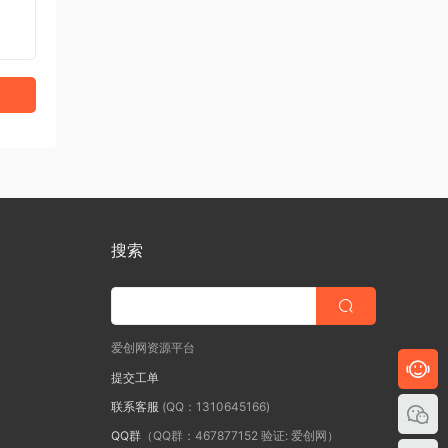
搜索
爱创网资源平台
提交工单
联系客服
(QQ：1310645166)
QQ群
（QQ群：467877152 验证: 爱创网）