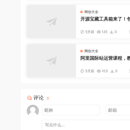
网创大全
开源宝藏工具箱来了！包
DF-图片-音视频-AI-文
0+工具，完全离线免费
5天前
125
0
oolknit-desktop
网创大全
阿里国际站运营课程，
新算法和AI工具，快速
品店铺权重，抢占平台
5天前
103
0
(更新2026年08月)
评论
0