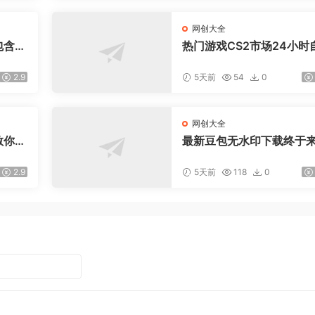
网创大全
含P
热门游戏CS2市场24小时
本等2
动监控捡漏，支持任何形
使用t
数据进行验证，简单易上
2.9
5天前
54
0
日入300+【揭秘】
网创大全
教你用
最新豆包无水印下载终于
拉升金
了！支持豆包图片+视频，
流量
秒视频配置本地账户管理
2.9
5天前
118
0
量下载，浏览器插件(更新0
月)