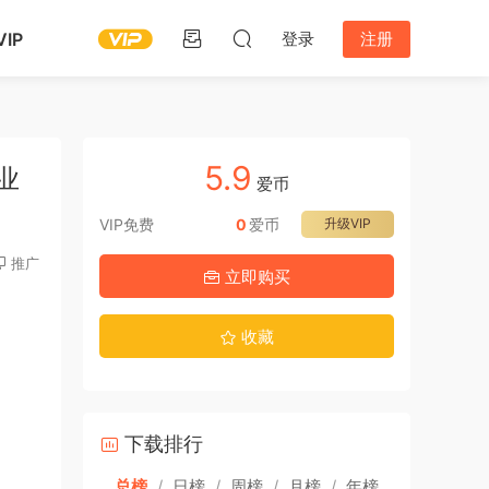
IP
登录
注册
5.9
业
爱币
VIP免费
0
爱币
升级VIP
推广
立即购买
收藏
下载排行
总榜
/
日榜
/
周榜
/
月榜
/
年榜