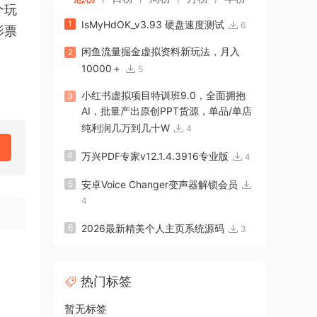
个玩
1
IsMyHdOK_v3.93 硬盘速度测试
6
影票
闲鱼流量掘金虚拟资料新玩法，月入
2
10000＋
5
小红书虚拟项目特训班9.0，全面拥抱
3
AI，批量产出原创PPT货源，单品/单店
纯利润几万到几十W
4
4
万兴PDF专家v12.1.4.3916专业版
4
5
安卓Voice Changer变声器解锁会员
4
6
2026最新精美个人主页系统源码
3
热门标签
暂无标签