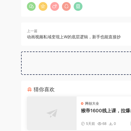
上一篇
动画视频私域变现上W的底层逻辑，新手也能直接抄
猜你喜欢
网创大全
猴帝1600线上课，拉
流，做懂流量的主播，
策下，自然流破圈攻略
5天前
68
0
260802】