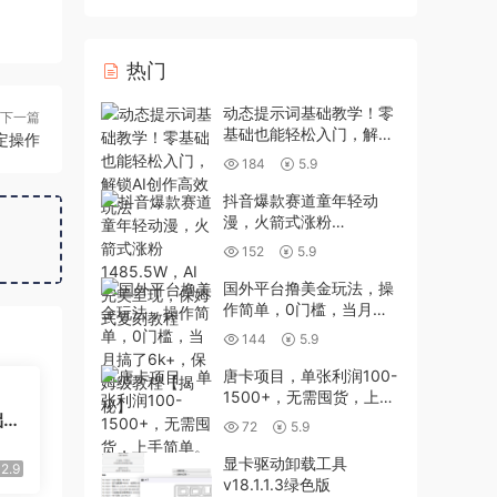
热门
动态提示词基础教学！零
下一篇
基础也能轻松入门，解锁
定操作
AI创作高效玩法
184
5.9
抖音爆款赛道童年轻动
漫，火箭式涨粉
1485.5W，AI完美呈现，
152
5.9
保姆式复刻教程
国外平台撸美金玩法，操
作简单，0门槛，当月搞
了6k+，保姆级教程【揭
144
5.9
秘】
唐卡项目，单张利润100-
1500+，无需囤货，上手
础玩
简单。
72
5.9
流
显卡驱动卸载工具
2.9
v18.1.1.3绿色版