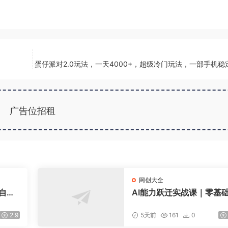
蛋仔派对2.0玩法，一天4000+，超级冷门玩法，一部手机稳
广告位招租
网创大全
爆自然
AI能力跃迁实战课｜零基
新规政
转多平台AI新范式，工作
【更新
+智能体自动化全落地教学
2.9
5天前
161
0