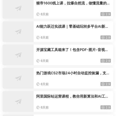
猴帝1600线上课，拉爆自然流，做懂流量的主
播，新规政策下，自然流破圈攻略【更新2608
02】
6天前
2.9
AI能力跃迁实战课｜零基础玩转多平台AI新范
式，工作流+智能体自动化全落地教学
6天前
2.9
开源宝藏工具箱来了！包含PDF-图片-音视频-
AI-文本等20+工具，完全离线免费使用toolkn
it-desktop
6天前
2.9
热门游戏CS2市场24小时自动监控捡漏，支持
任何形式对数据进行验证，简单易上手，日入
300+【揭秘】
6天前
2.9
阿里国际站运营课程，教你用新算法和AI工
具，快速拉升金品店铺权重，抢占平台流量(更
新2026年08月)
6天前
2.9