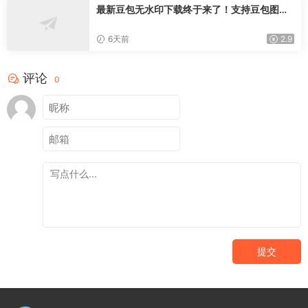
最新豆包无水印下载终于来了！支持豆包图片
+视频，15秒视频配置本地账户管理及批量下
载，浏览器插件(更新08月)
6天前
2.9
评论
0
提交