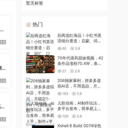
暂无标签
热门
支持
码
别再选红海品！小红书英
语细分赛道：启蒙、词
2.9
汇、口语，需求取之不
60
5.9
尽，月入5位数(飞书+资
料
70年代港风甜妹视频，42
条作品涨粉70.4W，条条
新U
视频点赞过万，小白无脑
27
2.9
复刻，详细教程讲解
206独家暴利，拼多多虚
2.9
拟AI店，不用选品，月稳
定1-2W，可副业全职！
163
5.9
儿歌动画，AI制作玩法，
系统
多平台发布，简单易上
手，制作+变现方式全流
109
5.9
程教程
2.9
Xshell 8 Build 0074绿色