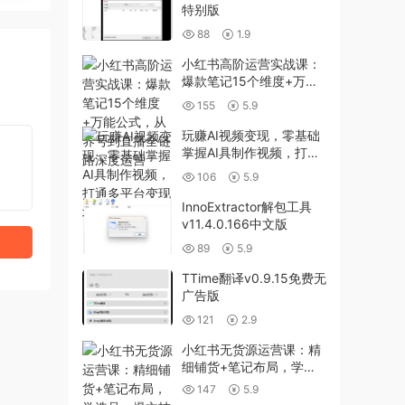
特别版
88
1.9
小红书高阶运营实战课：
爆款笔记15个维度+万能
公式，从养号到直播全链
155
5.9
路深度运营
玩赚AI视频变现，零基础
掌握AI具制作视频，打通
多平台变现增收路径
106
5.9
InnoExtractor解包工具
v11.4.0.166中文版
89
5.9
TTime翻译v0.9.15免费无
广告版
121
2.9
小红书无货源运营课：精
细铺货+笔记布局，学选
品、爆文技巧，新手也能
147
5.9
开店出单