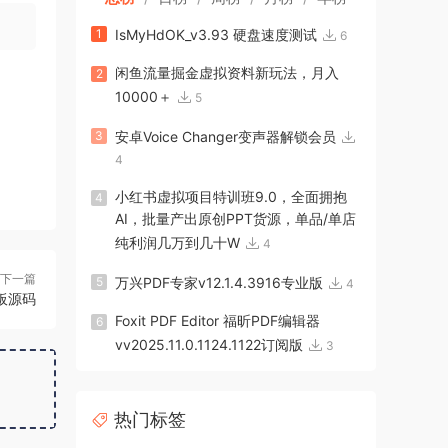
1
IsMyHdOK_v3.93 硬盘速度测试
6
闲鱼流量掘金虚拟资料新玩法，月入
2
10000＋
5
3
安卓Voice Changer变声器解锁会员
4
小红书虚拟项目特训班9.0，全面拥抱
4
AI，批量产出原创PPT货源，单品/单店
纯利润几万到几十W
4
下一篇
5
万兴PDF专家v12.1.4.3916专业版
4
模板源码
Foxit PDF Editor 福昕PDF编辑器
6
vv2025.11.0.1124.1122订阅版
3
热门标签