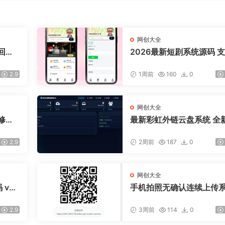
网创大全
回复/
2026最新短剧系统源码 
广告会员功能齐全短剧源
2.9
1周前
160
0
网创大全
修复B
最新彩虹外链云盘系统 全
I 二开美化版
2.9
2周前
187
0
网创大全
v6.
手机拍照无确认连续上传
ASP源码
2.9
3周前
114
0