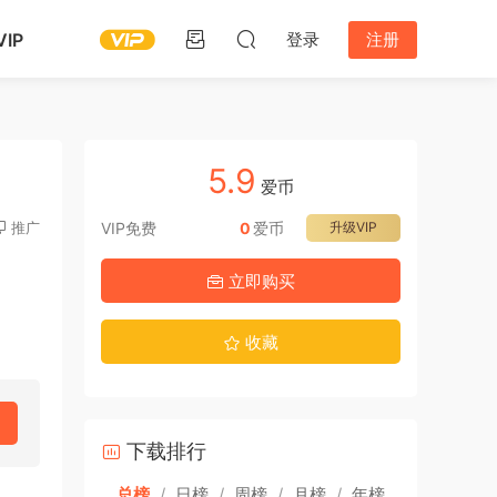
IP
登录
注册
5.9
爱币
推广
VIP免费
0
爱币
升级VIP
立即购买
收藏
下载排行
总榜
/
日榜
/
周榜
/
月榜
/
年榜