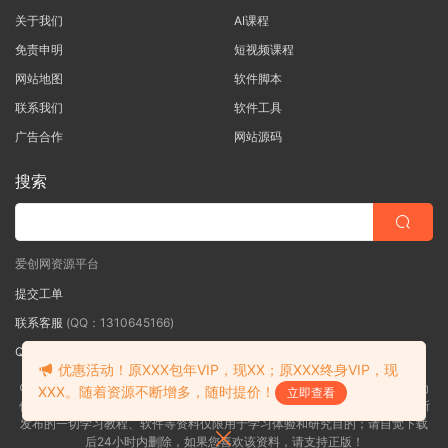
关于我们
AI课程
免责申明
短视频课程
网站地图
软件脚本
联系我们
软件工具
广告合作
网站源码
搜索
爱创网资源平台
提交工单
联系客服
(QQ：1310645166)
QQ群
（QQ群：467877152 验证: 爱创网）
优惠活动！原XXX包年VIP，现XX；原XXX终身VIP，现
©2018-2026爱创网网内容全部来自网络，版权争议与本站无关，如果您认为
XXX。随着资源不断增多，随时提价！
立即查看
侵犯了您的合法权益,请联系我们删除，并向所有持版权者致最深歉意！本站所
发布的一切学习教程、软件等资料仅限用于学习体验和研究目的；请自觉下载
后24小时内删除，如果您喜欢该资料，请支持正版！