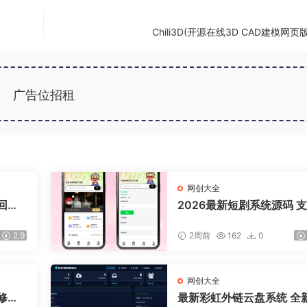
Chili3D(开源在线3D CAD建模网页
广告位招租
网创大全
回复/
2026最新短剧系统源码 
广告会员功能齐全短剧源
2.9
2周前
162
0
网创大全
修复B
最新彩虹外链云盘系统 全