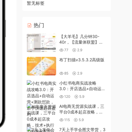
暂无标签
热门
【大羊毛】几分钟30-
40r，【流量体联盟】，
可以矩阵，操作无脑简单
77
2.9
布丁扫描v3.5.3.2高级版
85
2.9
小红书电商实战攻略
3.0：开店选品+自动运营
+测款怼款，新手快速起
120
5.9
店盈利
AI电商无货源实战课，三
平台0成本起店攻略，技
术+执行力的黄金配比
115
5.9
7天上手学会图文带货，3