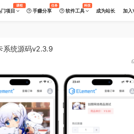
课程
任务
科技
热门项目
手赚分享
软件工具
成为站长
加入V
统源码v2.3.9