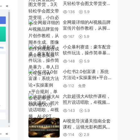
天轻松学会图文带货变
现，小白必学
136
5.9
全网最详细的AI视频品牌
宣传片创作教程，从脚本
生成、图像制作到视频合
167
5.9
成的全链条实操
小众暴利赛道：豪车配音
软件玩法，操作简单暴
力，单人日入可达15W
148
5.9
小红书2.0创富课：系统
方法论+实操案例+平台规
则，单条笔记带货GMV破
112
免费
20万
六款超强大AI软件课程，
照片说话唱歌，4I视频，
AI-PPT，AI智能体
143
5.9
AI视觉导演通关指南全套
课程，运镜光影构图风格
提示词全教学，一键生成
114
2.9
电影质感影视画面