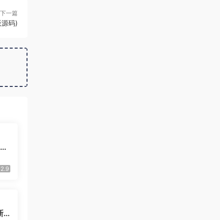
下一篇
版源码)
支持
码
2.9
新U