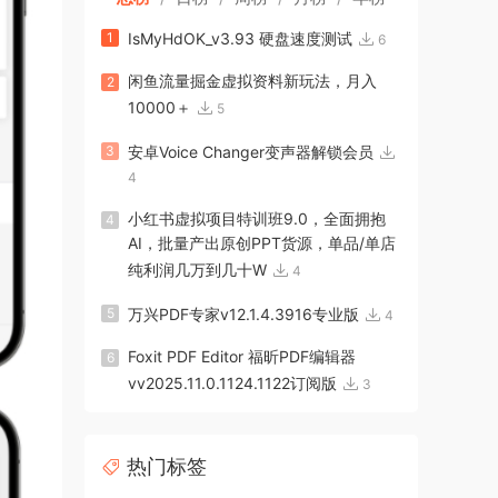
1
IsMyHdOK_v3.93 硬盘速度测试
6
闲鱼流量掘金虚拟资料新玩法，月入
2
10000＋
5
3
安卓Voice Changer变声器解锁会员
4
小红书虚拟项目特训班9.0，全面拥抱
4
AI，批量产出原创PPT货源，单品/单店
纯利润几万到几十W
4
5
万兴PDF专家v12.1.4.3916专业版
4
Foxit PDF Editor 福昕PDF编辑器
6
vv2025.11.0.1124.1122订阅版
3
热门标签