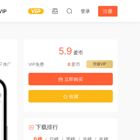
IP
登录
注册
5.9
爱币
推广
VIP免费
0
爱币
升级VIP
立即购买
收藏
下载排行
总榜
/
日榜
/
周榜
/
月榜
/
年榜