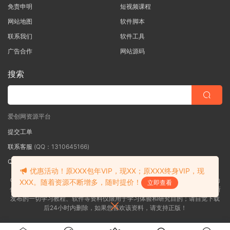
免责申明
短视频课程
网站地图
软件脚本
联系我们
软件工具
广告合作
网站源码
搜索
爱创网资源平台
提交工单
联系客服
(QQ：1310645166)
QQ群
（QQ群：467877152 验证: 爱创网）
优惠活动！原XXX包年VIP，现XX；原XXX终身VIP，现
©2018-2026爱创网网内容全部来自网络，版权争议与本站无关，如果您认为
XXX。随着资源不断增多，随时提价！
立即查看
侵犯了您的合法权益,请联系我们删除，并向所有持版权者致最深歉意！本站所
发布的一切学习教程、软件等资料仅限用于学习体验和研究目的；请自觉下载
后24小时内删除，如果您喜欢该资料，请支持正版！