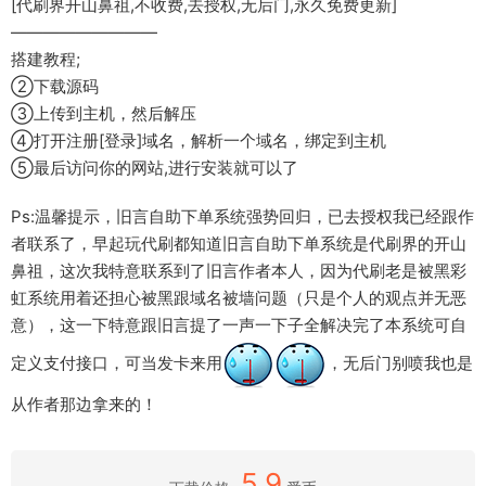
[代刷界开山鼻祖,不收费,去授权,无后门,永久免费更新]
—————————
搭建教程;
②下载源码
③上传到主机，然后解压
④打开注册[登录]域名，解析一个域名，绑定到主机
⑤最后访问你的网站,进行安装就可以了
Ps:温馨提示，旧言自助下单系统强势回归，已去授权我已经跟作
者联系了，早起玩代刷都知道旧言自助下单系统是代刷界的开山
鼻祖，这次我特意联系到了旧言作者本人，因为代刷老是被黑彩
虹系统用着还担心被黑跟域名被墙问题（只是个人的观点并无恶
意），这一下特意跟旧言提了一声一下子全解决完了本系统可自
定义支付接口，可当发卡来用
，无后门别喷我也是
从作者那边拿来的！
5.9