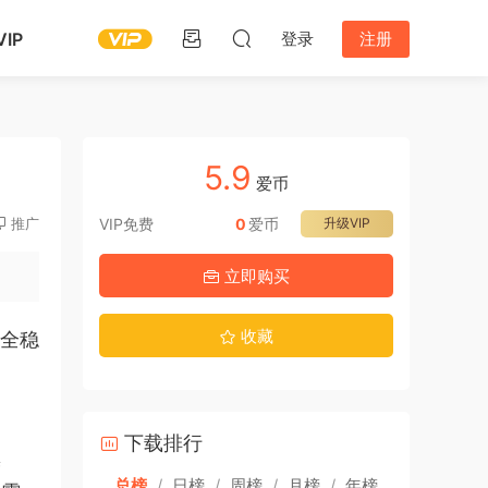
IP
登录
注册
5.9
爱币
推广
VIP免费
0
爱币
升级VIP
立即购买
收藏
安全稳
下载排行
操
总榜
/
日榜
/
周榜
/
月榜
/
年榜