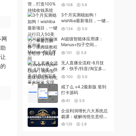
收钱系统
108
5.9
3个月实测稳如狗！
wishlba最新项目，一键
运行日入50美刀，单窗口
134
5.9
躺挣，保姆级教程全给你
【揭秘】
多网
AI超级智能体应用课：
Manus+扣子空间
帮助
+Lovart+OpenClaw，用
151
5.9
AI智能体实现自动化复杂
，让
任务
无人直播全流程-8月技
流的
术：快手/抖音/淘宝多平
台玩法 实现24小时自动
100
5.9
化带货
戒了么 v4.2最新版 签到
打卡源码
61
5.9
企业利润增长六大系统总
裁课：破解传统生意经营
困局，获客团队激励全维
125
2.9
度落地方案