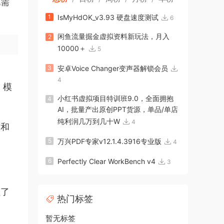
化需
1
IsMyHdOK_v3.93 硬盘速度测试
6
闲鱼流量掘金虚拟资料新玩法，月入
2
10000＋
5
3
安卓Voice Changer变声器解锁会员
功
4
、模
小红书虚拟项目特训班9.0，全面拥抱
4
AI，批量产出原创PPT货源，单品/单店
纯利润几万到几十W
4
布和
5
万兴PDF专家v12.1.4.3916专业版
4
6
Perfectly Clear WorkBench v4
3
员了
热门标签
暂无标签