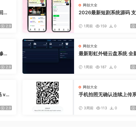
网创大全
回复/
2026最新短剧系统源码 
广告会员功能齐全短剧源
2.9
1周前
159
0
网创大全
修复B
最新彩虹外链云盘系统 全
I 二开美化版
2.9
1周前
187
0
网创大全
v6.
手机拍照无确认连续上传
ASP源码
2.9
3周前
113
0