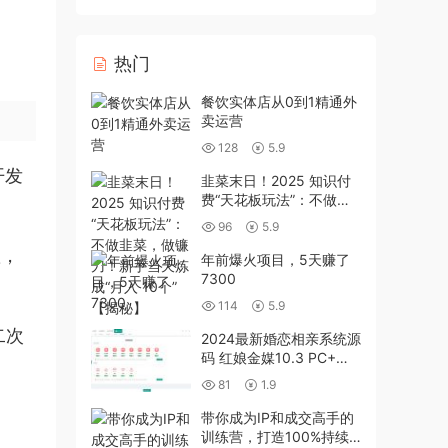
热门
餐饮实体店从0到1精通外
卖运营
128
5.9
开发
韭菜末日！2025 知识付
费“天花板玩法”：不做韭
菜，做镰刀！新手当天炼
96
5.9
成“月入 10个”【揭秘】
置，
年前爆火项目，5天赚了
7300
114
5.9
二次
2024最新婚恋相亲系统源
码 红娘金媒10.3 PC+小
程序+公众号 接入三端
81
1.9
。
带你成为IP和成交高手的
训练营，打造100%持续