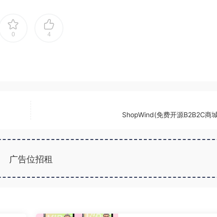
0
4
ShopWind(免费开源B2B2C商
广告位招租