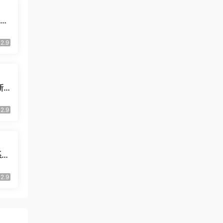
支持
码
2.9
新U
2.9
系统
2.9