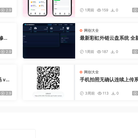
广告会员功能齐全短剧源
2.9
1周前
159
0
网创大全
修复B
最新彩虹外链云盘系统 全
I 二开美化版
2.9
1周前
187
0
网创大全
v6.
手机拍照无确认连续上传
ASP源码
2.9
3周前
113
0