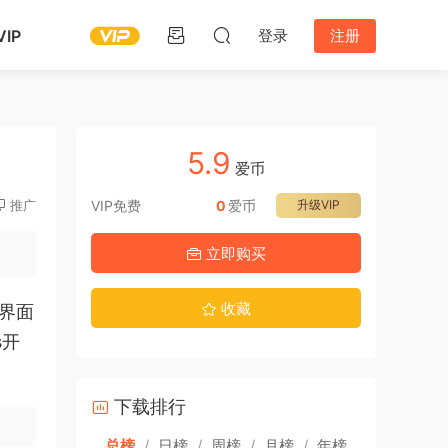
IP
登录
注册
5.9
爱币
推广
VIP免费
0
爱币
升级VIP
立即购买
收藏
的界面
s开
下载排行
总榜
/
日榜
/
周榜
/
月榜
/
年榜