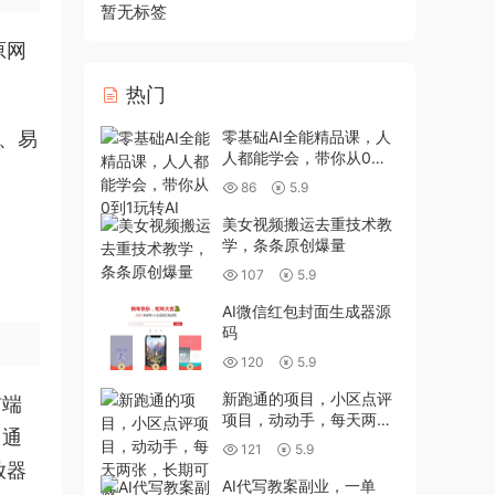
暂无标签
原网
热门
洁、易
零基础AI全能精品课，人
人都能学会，带你从0到1
玩转AI
86
5.9
美女视频搬运去重技术教
学，条条原创爆量
107
5.9
AI微信红包封面生成器源
码
120
5.9
新跑通的项目，小区点评
前端
项目，动动手，每天两
。通
张，长期可做
121
5.9
放器
AI代写教案副业，一单