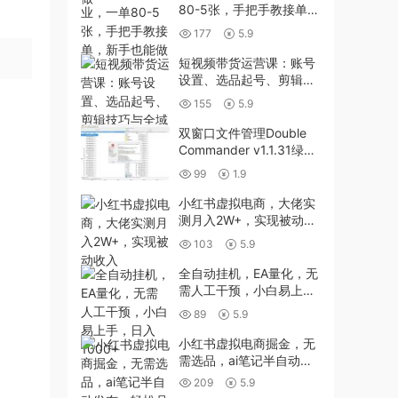
80-5张，手把手教接单，
新手也能做
177
5.9
短视频带货运营课：账号
设置、选品起号、剪辑技
巧与全域计划投放优化指
155
5.9
南
双窗口文件管理Double
Commander v1.1.31绿色
版
99
1.9
小红书虚拟电商，大佬实
测月入2W+，实现被动收
入
103
5.9
全自动挂机，EA量化，无
需人工干预，小白易上
手，日入1000+
89
5.9
小红书虚拟电商掘金，无
需选品，ai笔记半自动发
布，轻松月入2w+【揭
209
5.9
秘】