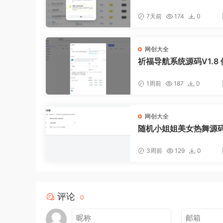
闲鱼AI回复系统源码
7天前
174
0
网创大全
祈福导航系统源码V1.8 
ug版本
1周前
187
0
网创大全
随机小姐姐美女热舞源码 
0版本
3周前
129
0
评论
0