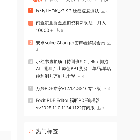
1
IsMyHdOK_v3.93 硬盘速度测试
6
闲鱼流量掘金虚拟资料新玩法，月入
2
10000＋
5
3
安卓Voice Changer变声器解锁会员
4
小红书虚拟项目特训班9.0，全面拥抱
4
AI，批量产出原创PPT货源，单品/单店
纯利润几万到几十W
4
5
万兴PDF专家v12.1.4.3916专业版
4
Foxit PDF Editor 福昕PDF编辑器
6
vv2025.11.0.1124.1122订阅版
3
热门标签