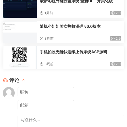
最新彩虹外链云盘系统 全新UI 二开美化版
1周前
2.9
随机小姐姐美女热舞源码 v6.0版本
3周前
2.9
手机拍照无确认连续上传系统ASP源码
3周前
2.9
评论
0