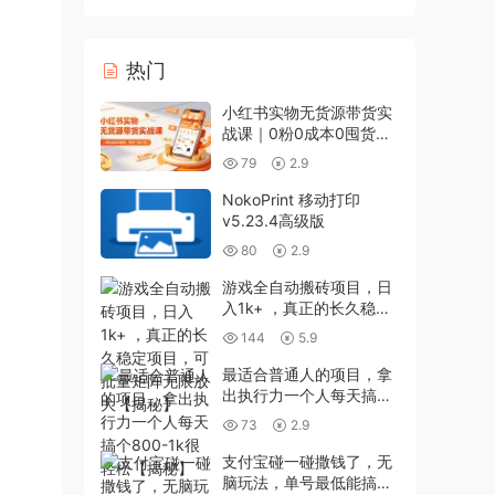
热门
小红书实物无货源带货实
战课｜0粉0成本0囤货，
新手一周上手，日入
79
2.9
300+(更新0702)
NokoPrint 移动打印
v5.23.4高级版
80
2.9
游戏全自动搬砖项目，日
入1k+ ，真正的长久稳定
项目，可批量矩阵无限放
144
5.9
大【揭秘】
最适合普通人的项目，拿
出执行力一个人每天搞个
800-1k很轻松【揭秘】
73
2.9
支付宝碰一碰撒钱了，无
脑玩法，单号最低能搞几