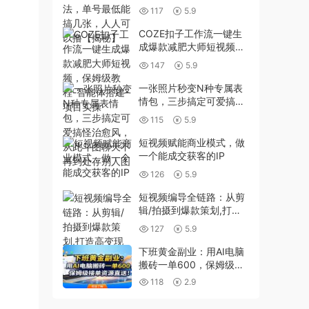
张，人人可以撸【揭秘】
117
5.9
COZE扣子工作流一键生
成爆款减肥大师短视频，
保姆级教程-智能体搭建-
147
5.9
项目实操
一张照片秒变N种专属表
情包，三步搞定可爱搞怪
治愈风，从此斗图聊天不
115
5.9
再到处存别人图
短视频赋能商业模式，做
一个能成交获客的IP
126
5.9
短视频编导全链路：从剪
辑/拍摄到爆款策划,打造
高变现账号(附模板+大礼
127
5.9
包
下班黄金副业：用AI电脑
搬砖一单600，保姆级接
单资源直送！
118
2.9