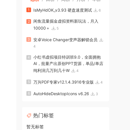
1
IsMyHdOK_v3.93 硬盘速度测试
6
闲鱼流量掘金虚拟资料新玩法，月入
2
10000＋
5
3
安卓Voice Changer变声器解锁会员
4
小红书虚拟项目特训班9.0，全面拥抱
4
AI，批量产出原创PPT货源，单品/单店
纯利润几万到几十W
4
5
万兴PDF专家v12.1.4.3916专业版
4
6
AutoHideDesktopIcons v6.26
3
热门标签
暂无标签