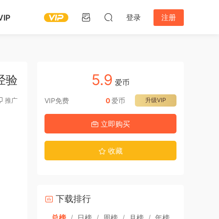
IP
登录
注册
5.9
经验
爱币
推广
VIP免费
0
爱币
升级VIP
立即购买
收藏
下载排行
总榜
/
日榜
/
周榜
/
月榜
/
年榜