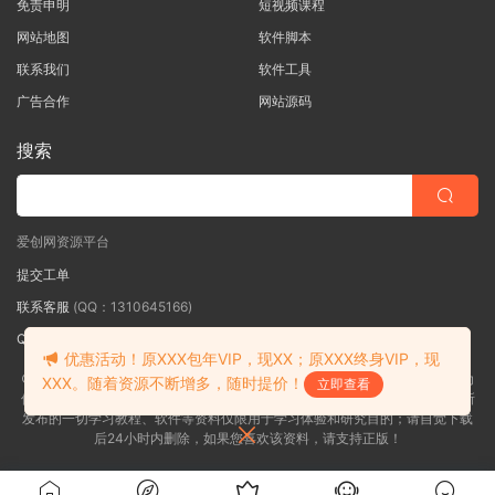
免责申明
短视频课程
网站地图
软件脚本
联系我们
软件工具
广告合作
网站源码
搜索
爱创网资源平台
提交工单
联系客服
(QQ：1310645166)
QQ群
（QQ群：467877152 验证: 爱创网）
优惠活动！原XXX包年VIP，现XX；原XXX终身VIP，现
©2018-2026爱创网网内容全部来自网络，版权争议与本站无关，如果您认为
XXX。随着资源不断增多，随时提价！
立即查看
侵犯了您的合法权益,请联系我们删除，并向所有持版权者致最深歉意！本站所
发布的一切学习教程、软件等资料仅限用于学习体验和研究目的；请自觉下载
后24小时内删除，如果您喜欢该资料，请支持正版！