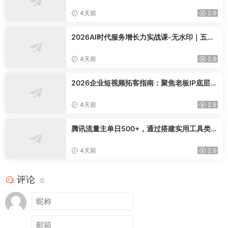
0+
4天前
2.9
2026AI时代服务增长力实战课-无水印｜五力
模型三维心法教学，破解门店客源流失低价内
卷实现长效业绩增长
4天前
2.9
2026企业短视频拓客指南：聚焦老板IP底层逻
辑，爆款文案镜头实操，打通公域引流私域成
交完整获客链路
4天前
2.9
腾讯流量主单日500+，通过搭建实用工具类小
程序，达到稳定躺赚腾讯广告收益
4天前
2.9
评论
0