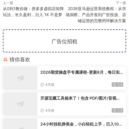
上一篇
下一篇
从0到1教你做：拼多多虚拟店矩阵
2026亚马逊运营系统教程：从市
玩法，长久盈利，日入 1K 不是梦
场洞察、产品开发到广告投放、店
铺运营的完整闭环解决方案
广告位招租
猜你喜欢
2026期货操盘手专属课程-更新8月，每日实
时行情复盘，适配短线玩家打造成熟交易模式
4天前
2.9
开源宝藏工具箱来了！包含 PDF/图片/音视频/
AI/文本 等 20+ 工具，完全离线免费使用 tool
knit-desktop
4天前
2.9
24小时挂机挣美金，小白轻松上手，日入100