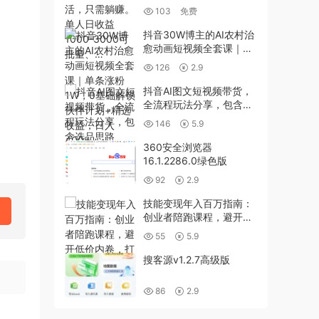
日收益1000-3000可批
103
免费
量、…
抖音30W博主的AI农村治
愈动画短视频全套课｜单
条涨粉1W，0基础解锁伙
126
2.9
伴计划+精选收益，日入
400+
抖音AI图文短视频带货，
全流程玩法分享，包含选
品思路
146
5.9
360安全浏览器
16.1.2286.0绿色版
92
2.9
技能变现年入百万指南：
创业者陪跑课程，避开低
价内卷，打通技能到财富
55
5.9
的盈利闭环
搜客源v1.2.7高级版
86
2.9