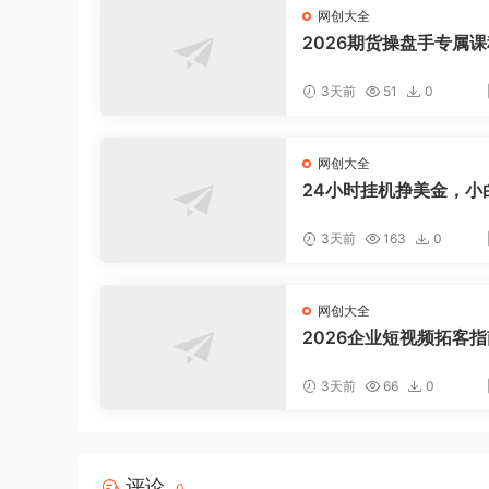
网创大全
2026期货操盘手专属课
新8月，每日实时行情复
适配短线玩家打造成熟
3天前
51
0
式
网创大全
24小时挂机挣美金，小
松上手，日入1000+
3天前
163
0
网创大全
2026企业短视频拓客
聚焦老板IP底层逻辑，
案镜头实操，打通公域
3天前
66
0
域成交完整获客链路
评论
0