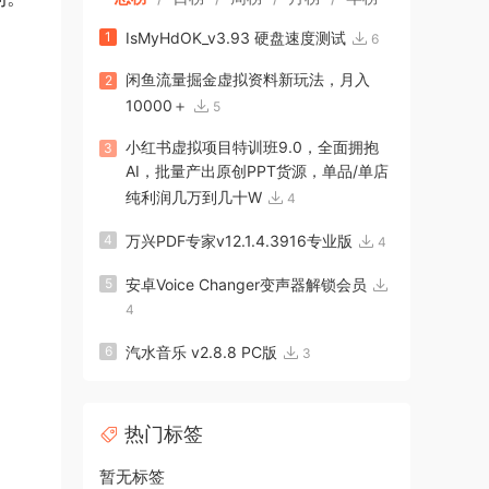
1
IsMyHdOK_v3.93 硬盘速度测试
6
闲鱼流量掘金虚拟资料新玩法，月入
2
10000＋
5
小红书虚拟项目特训班9.0，全面拥抱
3
AI，批量产出原创PPT货源，单品/单店
纯利润几万到几十W
4
4
万兴PDF专家v12.1.4.3916专业版
4
5
安卓Voice Changer变声器解锁会员
4
6
汽水音乐 v2.8.8 PC版
3
热门标签
暂无标签