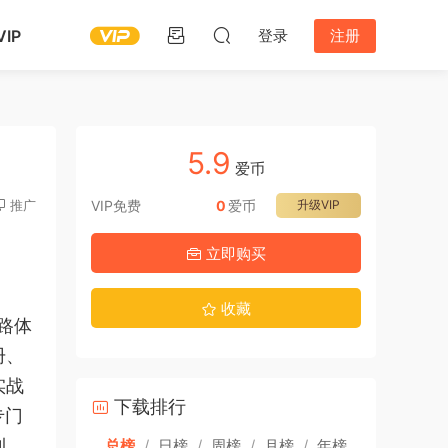
IP
登录
注册
5.9
爱币
推广
VIP免费
0
爱币
升级VIP
立即购买
收藏
路体
册、
实战
下载排行
专门
利。
总榜
/
日榜
/
周榜
/
月榜
/
年榜