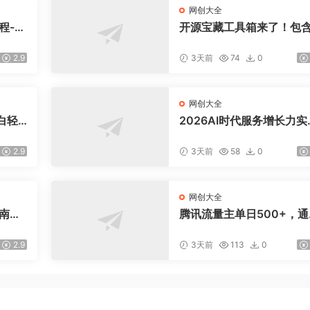
网创大全
程-更
开源宝藏工具箱来了！包含
盘，
DF/图片/音视频/AI/文本 等
交易模
0+ 工具，完全离线免费使
2.9
3天前
74
0
toolknit-desktop
网创大全
白轻
2026AI时代服务增长力实
课-无水印｜五力模型三维
法教学，破解门店客源流
2.9
3天前
58
0
价内卷实现长效业绩增长
网创大全
指南：
腾讯流量主单日500+，通
爆款文
搭建实用工具类小程序，
引流私
稳定躺赚腾讯广告收益
2.9
3天前
113
0