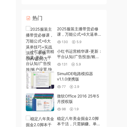
热门
2025服装主播带货必修
课，万能公式+6大逼单技
巧+实战演练，单场GMV
130
5.9
破50万
小红书运营精华课-更新：
平台认知/广告投放/账户
设置,快速掌握精准获客与
131
5.9
变现
SimulIDE电路模拟器
v1.1.0便携版
77
2.9
微软Office 2016 25年5
月授权版
98
1.9
稳定八年美金掘金2.0脚
本干活，只需躺赚。单人