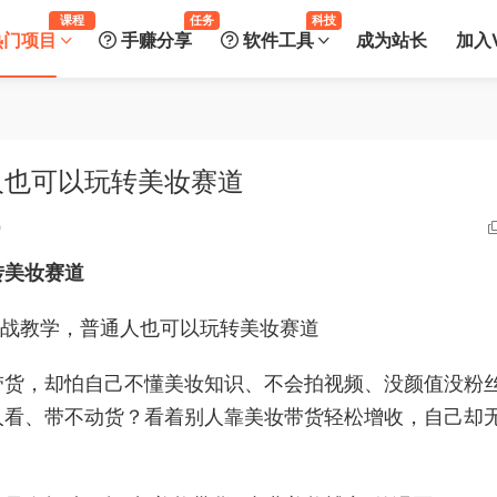
课程
任务
科技
热门项目
手赚分享
软件工具
成为站长
加入V
人也可以玩转美妆赛道
0
转美妆赛道
带货，却怕自己不懂美妆知识、不会拍视频、没颜值没粉
人看、带不动货？看着别人靠美妆带货轻松增收，自己却