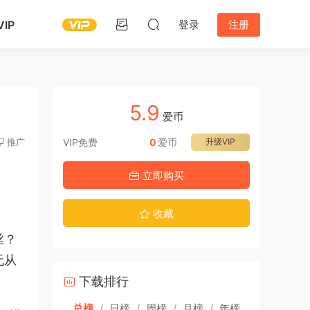
IP
登录
注册
5.9
爱币
推广
VIP免费
0
爱币
升级VIP
立即购买
收藏
丝？
无从
下载排行
总榜
/
日榜
/
周榜
/
月榜
/
年榜