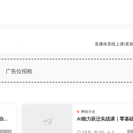
直播体系线上课(更新
广告位招租
网创大全
爆自然
AI能力跃迁实战课｜零基
新规政
转多平台AI新范式，工作
【更新
+智能体自动化全落地教学
2.9
5天前
162
0