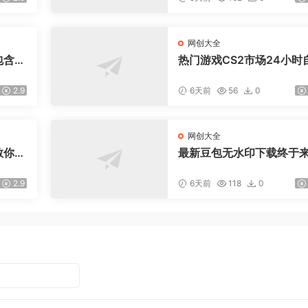
网创大全
含P
热门游戏CS2市场24小时
本等2
动监控捡漏，支持任何形
使用t
数据进行验证，简单易上
2.9
6天前
56
0
日入300+【揭秘】
网创大全
教你用
最新豆包无水印下载终于
拉升金
了！支持豆包图片+视频，
流量
秒视频配置本地账户管理
2.9
6天前
118
0
量下载，浏览器插件(更新0
月)