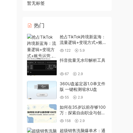
暂无标签
热门
抢占TikTok跨境新蓝海：
流量逻辑+变现方式+账号
运营，新手月入1万+
122
5.9
抖音批量无水印解析工具
67
2.9
360U盘鉴定器1.0单文件
版 一键检测缩水U盘
55
2.9
如何在35岁以前存够100
万：探索自由职业与创业
赛道，提前完成人生百万
158
2.9
目标
超级销售洗脑爆单术：通