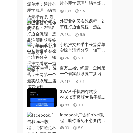
过心理学原理与销售场景
结合,打造超级销售思维体
100
5.9
系
外贸业务员实战课程：2
节课打通全流程，选品注
册到获客签单，手把手实
184
5.9
现首单突破
小说推文知乎中长篇爆单
实操全流程分享，知乎推
文看这一篇就够了
74
5.9
百万主播训练营，全网第
一个最实战系统主播培养
课程
117
5.9
SWAP 手机内存转换
v4.8.8高级版★将手机物
理内存转换为虚拟内存
88
9.9
facebook广告和pixel教
程，助你避免不必要的广
告浪费
90
5.9