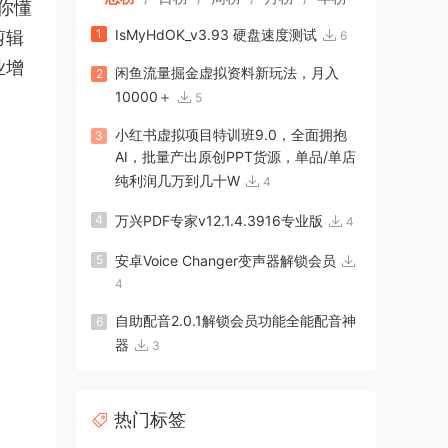
你懂
1
IsMyHdOK_v3.93 硬盘速度测试
剪辑
6
业增
闲鱼流量掘金虚拟资料新玩法，月入
2
10000＋
5
小红书虚拟项目特训班9.0，全面拥抱
3
AI，批量产出原创PPT货源，单品/单店
纯利润几万到几十W
4
4
万兴PDF专家v12.1.4.3916专业版
4
5
安卓Voice Changer变声器解锁会员
4
自助配音2.0.1解锁会员功能全能配音神
6
器
3
热门标签