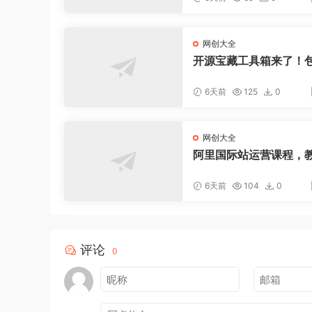
260802】
网创大全
开源宝藏工具箱来了！包
DF-图片-音视频-AI-文
0+工具，完全离线免费
6天前
125
0
oolknit-desktop
网创大全
阿里国际站运营课程，
新算法和AI工具，快速
品店铺权重，抢占平台
6天前
104
0
(更新2026年08月)
评论
0