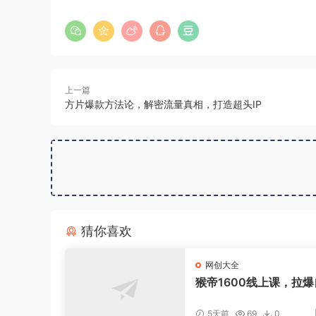
上一篇
方片爆款方法论，解密流量真相，打造超头IP
猜你喜欢
网创大全
猴帝1600线上课，拉
流，做懂流量的主播，
策下，自然流破圈攻略
5天前
69
0