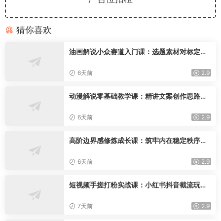
猜你喜欢
油画解说小众赛道入门课：选题素材对标定
位，文案配音剪辑创作技巧
6天前
2.9
动漫解说零基础教学课：精讲文案创作思路，
手机电脑双端配音剪辑落地学习
6天前
2.9
高阶边界感修炼成长课：筑牢内在稳定秩序，
理清人际界限改写自身人生运势
6天前
2.9
短视频手搓打粉实战课：小红书抖音截流玩
法，零基础精准引流变现
7天前
2.9