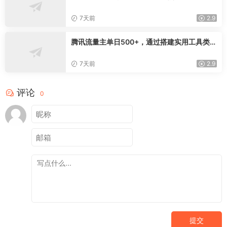
辑，爆款文案镜头实操，打通公域引流私域成
交完整获客链路
7天前
2.9
腾讯流量主单日500+，通过搭建实用工具类小
程序，达到稳定躺赚腾讯广告收益
7天前
2.9
评论
0
提交