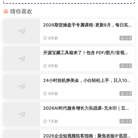
猜你喜欢
2026期货操盘手专属课程-更新8月，每日实
时行情复盘，适配短线玩家打造成熟交易模式
6天前
2.9
开源宝藏工具箱来了！包含 PDF/图片/音视频/
AI/文本 等 20+ 工具，完全离线免费使用 tool
knit-desktop
6天前
2.9
24小时挂机挣美金，小白轻松上手，日入100
0+
6天前
2.9
2026AI时代服务增长力实战课-无水印｜五力
模型三维心法教学，破解门店客源流失低价内
卷实现长效业绩增长
7天前
2.9
2026企业短视频拓客指南：聚焦老板IP底层逻