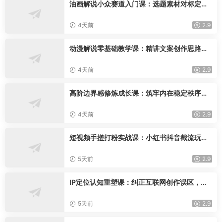
油画解说小众赛道入门课：选题素材对标定
位，文案配音剪辑创作技巧
4天前
2.9
动漫解说零基础教学课：精讲文案创作思路，
手机电脑双端配音剪辑落地学习
4天前
2.9
高阶边界感修炼成长课：筑牢内在稳定秩序，
理清人际界限改写自身人生运势
4天前
2.9
短视频手搓打粉实战课：小红书抖音截流玩
法，零基础精准引流变现
5天前
2.9
IP定位认知重塑课：纠正互联网创作误区，深
挖IP本质找寻专属个人打造心法
5天前
2.9