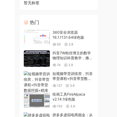
暂无标签
热门
360安全浏览器
16.1.1131.64绿色版
50
2.9
抖音7W粉丝博主的数学
物理知识科普教学，撸创
作伙伴计划+收徒+商单
74
2.9
等，单日收益300-500
短视频带货训练营，抖音
带货课程+抖音带货数据
挖掘+精准获客解决方案
127
5.9
绘画工具FireAlpaca
v2.14.1绿色版
153
3.9
拼多多虚拟电商掘金：从