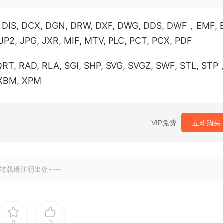
4, DIS, DCX, DGN, DRW, DXF, DWG, DDS, DWF，EMF, E
, JP2, JPG, JXR, MIF, MTV, PLC, PCT, PCX, PDF
QRT, RAD, RLA, SGI, SHP, SVG, SVGZ, SWF, STL, STP
 XBM, XPM
VIP免费
立即购买
转载请注明出处~~~
0
3