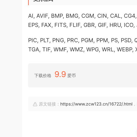
AI, AVIF, BMP, BMG, CGM, CIN, CAL, CG
EPS, FAX, FITS, FLIF, GBR, GIF, HRU, ICO
PIC, PLT, PNG, PRC, PGM, PPM, PS, PSD, 
TGA, TIF, WMF, WMZ, WPG, WRL, WEBP,
9.9
下载价格
爱币
原文链接：
https://www.zcw123.cn/16722/.html
，