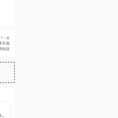
下一篇
作引流
功玩法
3绿