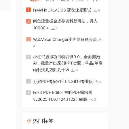
1
IsMyHdOK_v3.93 硬盘速度测试
6
闲鱼流量掘金虚拟资料新玩法，月入
2
10000＋
5
3
安卓Voice Changer变声器解锁会员
4
小红书虚拟项目特训班9.0，全面拥抱
4
AI，批量产出原创PPT货源，单品/单店
纯利润几万到几十W
4
5
万兴PDF专家v12.1.4.3916专业版
4
Foxit PDF Editor 福昕PDF编辑器
6
vv2025.11.0.1124.1122订阅版
3
热门标签