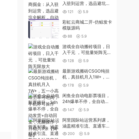
入驻到运营，选品避坑全
解析，自动化工具配置技
121
5.9
巧
彩虹云商城二开-仿鲸发卡
模版源码
88
5.9
游戏全自动搬砖项目，日
入千元 ，可批量矩阵无限
放大
128
5.9
最新游戏搬砖CSGO纯挂
机，真挂机月入1W+，五
一小高峰上车可吃肉，手
178
5.9
机即可操作
闲鱼全自动电影票项目，
24h爆单不停，全自动发
货+自动回复，无脑操
147
5.9
作，日稳入3张【揭秘】
阿里国际站运营系列课，
涵盖精准引流、直通车与
全站推实战SOP，搭配AI
200
5.9
效率工具包与高阶增长玩