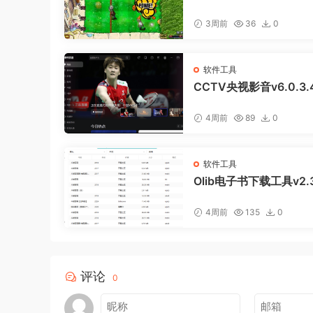
s vs. Zombies: Replan
3周前
36
0
软件工具
CCTV央视影音v6.0.3
版
4周前
89
0
软件工具
Olib电子书下载工具v2.
色版
4周前
135
0
评论
0