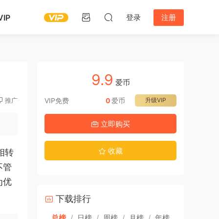
IP
登录
注册
9.9
爱币
推广
VIP免费
0
爱币
升级VIP
立即购买
收藏
相转
不管
为优
下载排行
总榜
/
日榜
/
周榜
/
月榜
/
年榜