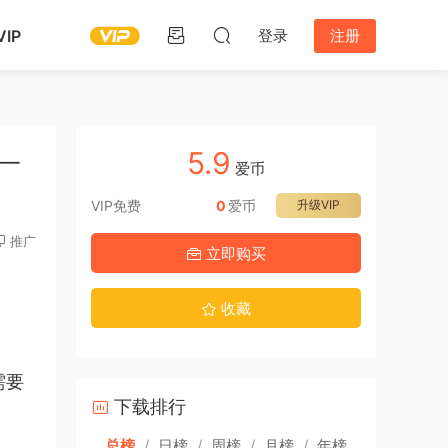
IP
登录
注册
5.9
一
爱币
VIP免费
0
爱币
升级VIP
推广
立即购买
收藏
需要
下载排行
总榜
/
日榜
/
周榜
/
月榜
/
年榜