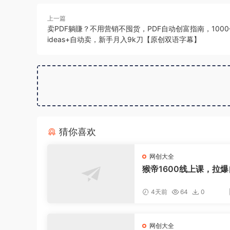
上一篇
卖PDF躺賺？不用营销不囤货，PDF自动创富指南，1000
ideas+自动卖，新手月入9k刀【原创双语字幕】
猜你喜欢
网创大全
猴帝1600线上课，拉
流，做懂流量的主播，
策下，自然流破圈攻略
4天前
64
0
260802】
网创大全