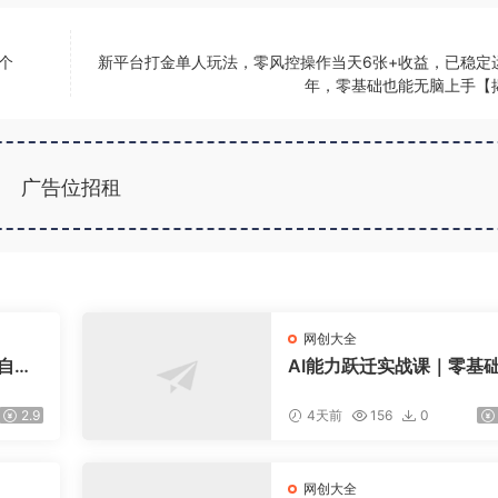
个
新平台打金单人玩法，零风控操作当天6张+收益，已稳定
年，零基础也能无脑上手【
广告位招租
网创大全
爆自然
AI能力跃迁实战课｜零基
新规政
转多平台AI新范式，工作
【更新
+智能体自动化全落地教学
2.9
4天前
156
0
网创大全