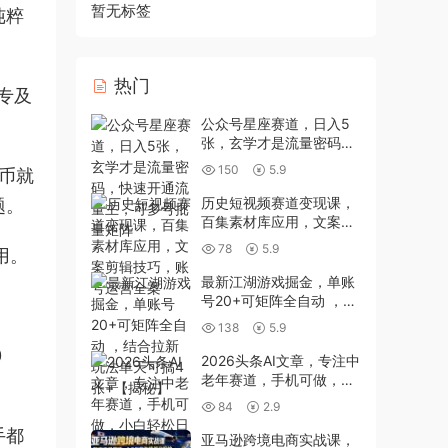
暂无标签
纯粹
热门
专及
公众号星座赛道，日入5
张，玄学才是流量密码，
快速开通流量主，可多号
150
5.9
币就
批量矩阵
历史短视频赛道变现课，
题。
百集素材库应用，文案剪
辑技巧，账号运营全案
78
5.9
用。
最新江湖游戏掘金，单账
号20+可矩阵全自动 ，结
合拉新玩法单天可搞4张+
138
5.9
【揭秘】
0
2026头条AI文章，专注中
老年赛道，手机可做，小
白轻松日入3张
84
2.9
手都
亚马逊跨境电商实战课，