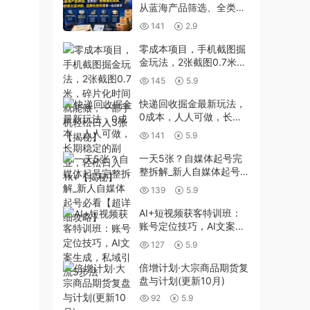
从蓝海产品筛选、全类型
广告精细化投放，到四季
141
2.9
大促冲刺、品牌长线布局
等一站式教学(更新7月)
零成本项目，手机截图掘
金玩法，2张截图0.7米，
碎片化时间就能做，一部
145
5.9
手机轻松日入3张【揭
秘】
快递回收掘金最新玩法，
0成本，人人可做，长期
稳定的副业，轻松日入
141
5.9
1k+【揭秘】
一天5张？自媒体起号完
整拆解_新人自媒体起号必
看【超详细攻略】
139
5.9
AI+短视频获客特训班：
账号定位技巧，AI文案生
成，私域引流5步法
127
5.9
倍增计划·大宗商品期货复
盘与计划(更新10月)
92
5.9