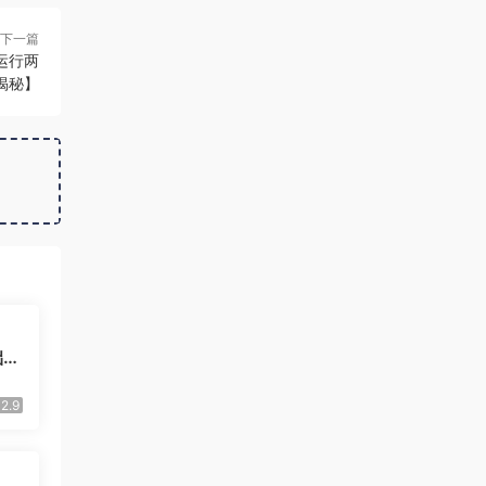
下一篇
运行两
揭秘】
础玩
流
2.9