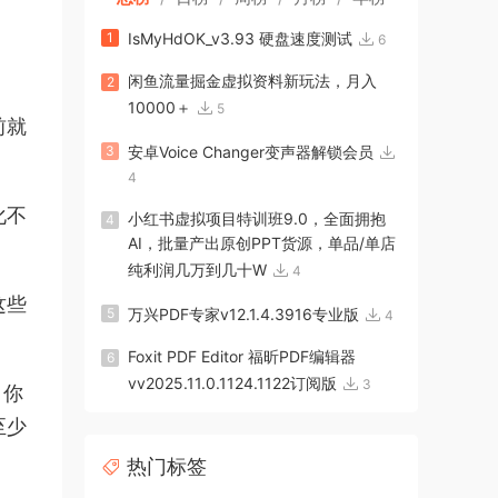
1
IsMyHdOK_v3.93 硬盘速度测试
6
闲鱼流量掘金虚拟资料新玩法，月入
2
10000＋
5
前就
3
安卓Voice Changer变声器解锁会员
4
化不
小红书虚拟项目特训班9.0，全面拥抱
4
AI，批量产出原创PPT货源，单品/单店
纯利润几万到几十W
4
这些
5
万兴PDF专家v12.1.4.3916专业版
4
Foxit PDF Editor 福昕PDF编辑器
6
vv2025.11.0.1124.1122订阅版
3
，你
至少
热门标签