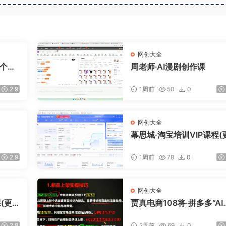
网创大全
8个锦
周老师·AI漫剧创作课
2.9
1周前
50
0
网创大全
幕思城·淘宝培训VIP课程(
新7月)
2.9
1周前
78
0
网创大全
(更
贾真电商108将·拼多多“AI
创+利润爆破“双核爆款特
(更新)
2.9
2周前
69
0