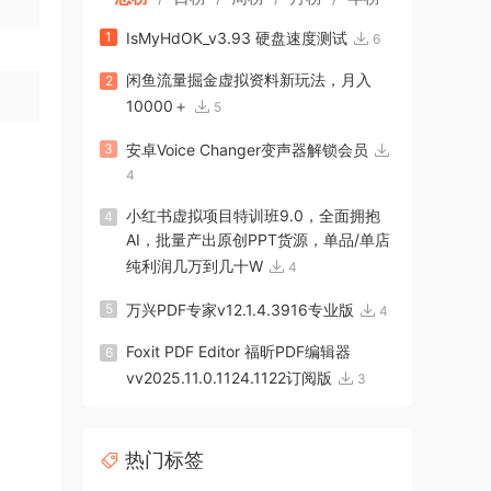
1
IsMyHdOK_v3.93 硬盘速度测试
6
闲鱼流量掘金虚拟资料新玩法，月入
2
10000＋
5
3
安卓Voice Changer变声器解锁会员
4
小红书虚拟项目特训班9.0，全面拥抱
4
AI，批量产出原创PPT货源，单品/单店
纯利润几万到几十W
4
5
万兴PDF专家v12.1.4.3916专业版
4
Foxit PDF Editor 福昕PDF编辑器
6
vv2025.11.0.1124.1122订阅版
3
热门标签