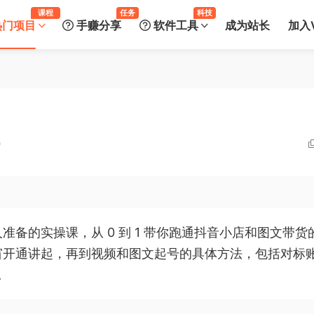
课程
任务
科技
热门项目
手赚分享
软件工具
成为站长
加入V
0
备的实操课，从 0 到 1 带你跑通抖音小店和图文带货
窗开通讲起，再到视频和图文起号的具体方法，包括对标
。