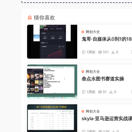
猜你喜欢
网创大全
鬼哥·自媒体从0到1的1
囊
1周前
101
0
网创大全
叁点水图书赛道实操
1周前
51
0
网创大全
skyla·亚马逊运营实战课
新7月)
2周前
136
0