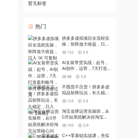
暂无标签
热门
拼多多虚拟项目全流程实
操，矩阵放大收益，日入
1K 可复制
132
5.9
AI女装带货实战：起号，
AI创作，运营，7天打造
盈利账号，单月带货佣金
88
5.9
过万
不囤货不压货！拼多多虚
拟品矩阵玩法，长久稳
定，日入1K【揭秘】
124
5.9
淘宝金牌运营实操班，从
0开始系统解决你淘宝运
营核心问题，手把手带你
100
2.9
完成从小白到高手的蜕变
C++零基础实战课，夯实