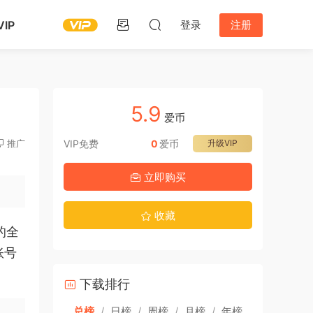
IP
登录
注册
5.9
爱币
推广
VIP免费
0
爱币
升级VIP
立即购买
收藏
的全
账号
下载排行
总榜
/
日榜
/
周榜
/
月榜
/
年榜