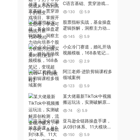
C语言基础、贯穿游戏项
目、掌握开发思维，学成
130
5.9
可挑战月薪15K+岗位
股票指标实战，基金操盘
逻辑拆解，洞察主力动向
培养个股分析能力把握买
145
5.9
卖时机(更新)
小众冷门赛道，婚礼开场
视频模板，168条笔记，
变现超20W+【详细教
120
2.9
程】
阿江老师·进阶剪辑课程多
领域案例
123
5.9
某大佬最新TikTok中视频
搬运玩法，实测破解原创
检测，流量稳冲破万，半
74
5.9
个小时一条爆款
亚马逊全链路操盘手课，
从0到1体系、11大模块、
实战复盘，独立运营多店
150
5.9
铺