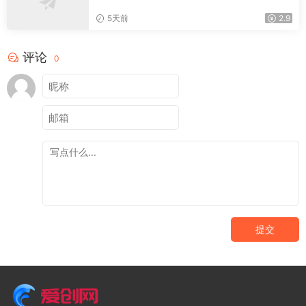
+视频，15秒视频配置本地账户管理及批量下
载，浏览器插件(更新08月)
5天前
2.9
评论
0
提交