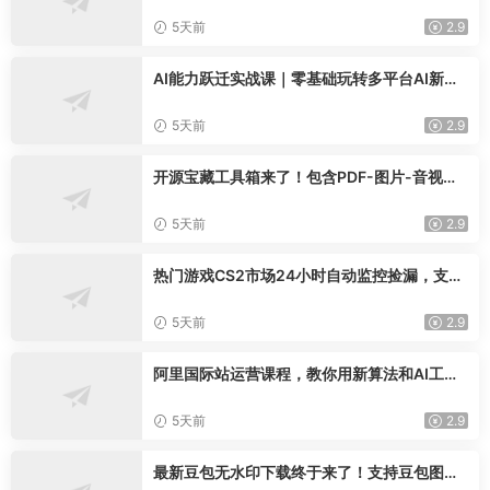
播，新规政策下，自然流破圈攻略【更新2608
02】
5天前
2.9
AI能力跃迁实战课｜零基础玩转多平台AI新范
式，工作流+智能体自动化全落地教学
5天前
2.9
开源宝藏工具箱来了！包含PDF-图片-音视频-
AI-文本等20+工具，完全离线免费使用toolkn
it-desktop
5天前
2.9
热门游戏CS2市场24小时自动监控捡漏，支持
任何形式对数据进行验证，简单易上手，日入
300+【揭秘】
5天前
2.9
阿里国际站运营课程，教你用新算法和AI工
具，快速拉升金品店铺权重，抢占平台流量(更
新2026年08月)
5天前
2.9
最新豆包无水印下载终于来了！支持豆包图片