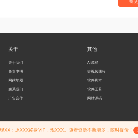
提交
关于
其他
关于我们
AI课程
免责申明
短视频课程
网站地图
软件脚本
联系我们
软件工具
广告合作
网站源码
，如果您认为侵犯了您的合法权益,请联系我们删除，并向所有持版权者致最深歉意！本
觉下载后24小时内删除，如果您喜欢该资料，请支持正版！
，现XX；原XXX终身VIP，现XXX。随着资源不断增多，随时提价！