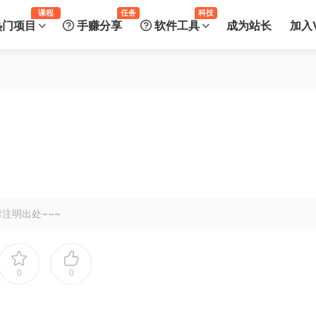
课程
任务
科技
热门项目
手赚分享
软件工具
成为站长
加入V
注明出处~~~
0
0