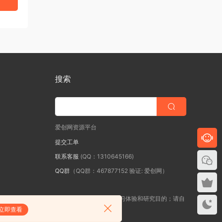
搜索
爱创网资源平台
提交工单
联系客服
(QQ：1310645166)
QQ群
（QQ群：467877152 验证: 爱创网）
站所发布的一切学习教程、软件等资料仅限用于学习体验和研究目的；请自
立即查看